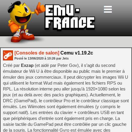
[Consoles de salon]
Cemu v1.19.2c
Posté le
13/06/2020
à
10:26
par Jets
Créé par
Exzap
(et aidé par Peter Gov), il s’agit du second
émulateur de Wii U à être disponible au public mais le premier à
émuler des jeux commerciaux. Il peut décrypter les images Wii U
qui utilisent le format Wud mais également les fichiers RPS ou
RPL. La résolution interne peu aller jusqu’à 1920×1080 selon les
jeux (et au delà avec des packs graphiques). Actuellement, le
DRC (GamePad), le contrôleur Pro et le contrôleur classique sont
émulés. Les Wiimotes sont également émulées (y compris le
support natif). Les entrées du clavier + contrôleurs USB en tant
que périphériques d’entrée sont également pris en charge. La
saisie tactile du GamePad peut être contrôlée par un clic gauche
de la souris. La fonctionnalité Gyro est émulée avec des