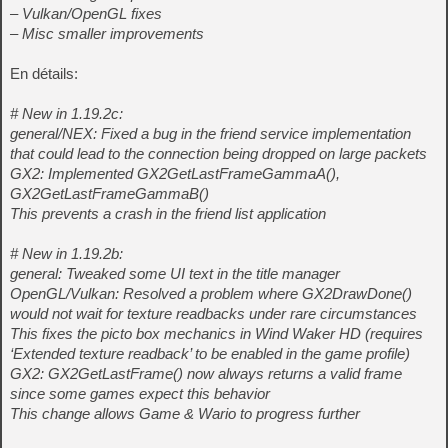
– Vulkan/OpenGL fixes
– Misc smaller improvements
En détails:
# New in 1.19.2c:
general/NEX: Fixed a bug in the friend service implementation
that could lead to the connection being dropped on large packets
GX2: Implemented GX2GetLastFrameGammaA(),
GX2GetLastFrameGammaB()
This prevents a crash in the friend list application
# New in 1.19.2b:
general: Tweaked some UI text in the title manager
OpenGL/Vulkan: Resolved a problem where GX2DrawDone()
would not wait for texture readbacks under rare circumstances
This fixes the picto box mechanics in Wind Waker HD (requires
‘Extended texture readback’ to be enabled in the game profile)
GX2: GX2GetLastFrame() now always returns a valid frame
since some games expect this behavior
This change allows Game & Wario to progress further