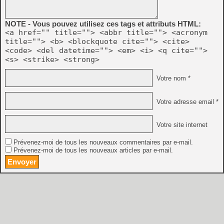
NOTE - Vous pouvez utilisez ces tags et attributs HTML:
<a href="" title=""> <abbr title=""> <acronym
title=""> <b> <blockquote cite=""> <cite>
<code> <del datetime=""> <em> <i> <q cite="">
<s> <strike> <strong>
Votre nom *
Votre adresse email *
Votre site internet
Prévenez-moi de tous les nouveaux commentaires par e-mail.
Prévenez-moi de tous les nouveaux articles par e-mail.