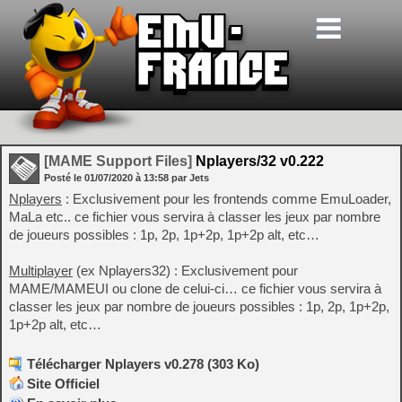
[MAME Support Files]
Nplayers/32 v0.222
Posté le
01/07/2020
à
13:58
par Jets
Nplayers
: Exclusivement pour les frontends comme EmuLoader,
MaLa etc.. ce fichier vous servira à classer les jeux par nombre
de joueurs possibles : 1p, 2p, 1p+2p, 1p+2p alt, etc…
Multiplayer
(ex Nplayers32) : Exclusivement pour
MAME/MAMEUI ou clone de celui-ci… ce fichier vous servira à
classer les jeux par nombre de joueurs possibles : 1p, 2p, 1p+2p,
1p+2p alt, etc…
Télécharger Nplayers v0.278 (303 Ko)
Site Officiel