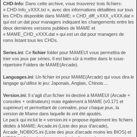
CHD-Info
: Dans cette archive, vous trouverez trois fichiers:
« CHD-Info_vXXX.txt », avec des informations détaillées sur tous
les CHDs disponible dans MAME; « CHD_diff_vXXX_vXXX.dat »
qui est un dat pour managers indiquant les changements entre les
deux dernières versions publiées de MAME et
« MAME_CHD_vXXX.dat » qui est un dat pour managers de
roms listant tous les CHDs.
Series.ini
: Ce
fichier
folder pour MAMEUI vous permettra de
trier vos jeux par séries. Il est bien sûr à mettre dans le sous-
répertoire Folders de MAME(Arcade).
Languages.ini
: Un fichier ini pour MAME(Arcade) qui vous dira le
langage qu’utilise le jeu: Japonais, Anglais, Chinois…
Version.ini
: Il s’agit d’un fichier ini destiné à MAMEUI (Arcade +
consoles + ordinateurs) mais également à MAME (v0.171 et
supérieur) et permettant de connaitre, pour chaque jeux, la
version de Mame dans laquelle ils ont été ajoutés.
Le pack qui inclut le « version.ini » propose également les fichiers
dédiés à MAME: Arcade.ini (Liste des jeux d’arcade),
Arcade_NOBIOS.ini (Liste des jeux d’arcade moins les BIOS) et