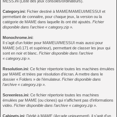
MESS.ini (Liste des jeux consoles/ordinateurs).
Category.ini:
Fichier destiné à MAME/MAMEUI/MESSUI et
permettant de connaitre, pour chaque jeux, la version ou la
catégorie de MAME dans laquelle ils ont été ajoutés.
Fichier
disponible dans l’archive « category.zip ».
Monochrome.ini
:
Il s’agit d’un folder pour MAMEUI/MESSUI mais aussi pour
MAME (v0.171 et supérieur), permettant de classer les jeux qui
sont en noir et blanc.
Fichier disponible dans l’archive
« category.zip ».
Resolution.ini
: Ce fichier répertorie toutes les machines émulées
par MAME et triées par résolution d’écran. A mettre dans le
dossier « Folders » de l’émulateur.
Fichier disponible dans
l’archive « category.zip ».
Screenless.ini
: Ce fichier répertorie toutes les machines
émulées par MAME (ou clones) qui n’affichent pas d’informations
vidéo.
Fichier disponible dans l’archive « category.zip ».
Cabinets.ini
: Dédié à MAME (Arcade uniquement), il s’agit d’un