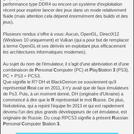
performance type DDR4 ou encore un système d’exploitation
récent pour espérer lancer des jeux dans un mode relativement
fluide (mais attention cela dépend énormément des builds et des
jeux).
Plusieurs rendus s’offre à vous: Aucun, OpenGL, DirectX12
(Windows 10 uniquement) et Vulkan (qui a pour but de remplacer
à terme OpenGL et ses dérivés en exploitant plus efficacement
les architectures informatiques modernes).
Au sujet du nom de l’émulateur, il s’agit d’une abréviation et d’une
combinaison de
P
ersonal
C
omputer (PC) et
P
lay
S
tation
3
(PS3).
PC + PS3 = PCS3.
Que signifie le R? DH et BlackDemon se souviennent qu’il
représentait
R
eal car en 2011, il n’y avait que de faux émulateurs
de Ps3. Puis, à un moment donné, DH (originaire d’Ukraine) a
commencé à dire que le
R
représentait le mot
R
usse. De plus,
Nekotekina, qui a rejoint l’équipe fin 2013 et qui est rapidement
devenu l’un des plus grands développeurs de cet émulateur, est
originaire de Russie. Du coup RPCS3 signifie à présent
R
ussian
P
ersonal
C
omputer
S
tation
3
.