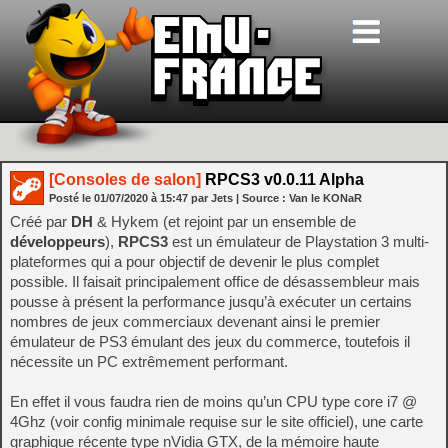
[Consoles de salon]
RPCS3 v0.0.11 Alpha
Posté le
01/07/2020
à
15:47
par Jets
| Source :
Van le KONaR
Créé par
DH
& Hykem (et rejoint par un ensemble de
développeurs
),
RPCS3
est un émulateur de Playstation 3 multi-
plateformes qui a pour objectif de devenir le plus complet
possible. Il faisait principalement office de désassembleur mais
pousse à présent la performance jusqu’à exécuter un certains
nombres de jeux commerciaux devenant ainsi le premier
émulateur de PS3 émulant des jeux du commerce, toutefois il
nécessite un PC extrêmement performant.
En effet il vous faudra rien de moins qu’un CPU type core i7 @
4Ghz (voir config minimale requise sur le site officiel), une carte
graphique récente type nVidia GTX, de la mémoire haute