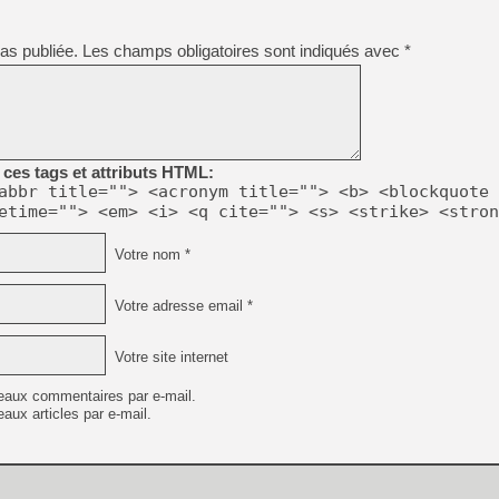
[GK] Mémoire cash - Metroid
[GK] Dan Houser (GTA) défe
[GK] Comment EA Sports FC
as publiée.
Les champs obligatoires sont indiqués avec
*
[GK] Crimson Moon : un Dark
[GK] Isle of Reveries : le j
[GK] Moonlighter 2 : The En
[GK] Capcom relance Monste
ces tags et attributs HTML:
abbr title=""> <acronym title=""> <b> <blockquote 
[Mo5] Deux inédits du Virtu
etime=""> <em> <i> <q cite=""> <s> <strike> <stron
[GK] Le beat'em up The Walk
[GK] Endless Legend 2 : enf
Votre nom *
Votre adresse email *
[LS] [PS5] Premiers signes 
Votre site internet
eaux commentaires par e-mail.
aux articles par e-mail.