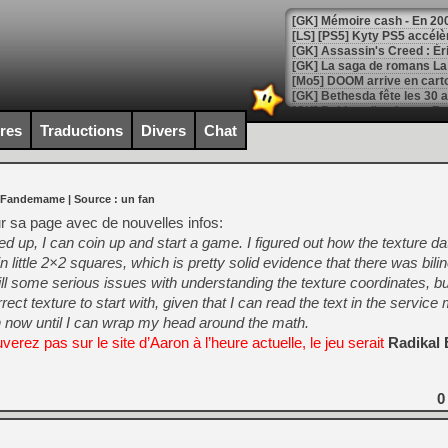
[Mo5] DOOM arrive en cart
[GK] Bethesda fête les 30 
[GK] Roblox : l'action en B
ires
Traductions
Divers
Chat
[GK] Agenda - GeForce NOW
[GK] Devolver Digital en a 
 Fandemame
| Source :
un fan
[LS] [PS5] ps5-y2jb-autolo
r sa page avec de nouvelles infos:
d up, I can coin up and start a game. I figured out how the texture da
[GK] Pourquoi Marvel Tokon 
little 2×2 squares, which is pretty solid evidence that there was bilinea
[GK] Test : Restory : Chill
[GK] GTA 6 : Rockstar Games
ill some serious issues with understanding the texture coordinates, but
[GK] Hot Wheels Infinite Rus
rrect texture to start with, given that I can read the text in the service
[GK] Mémoire cash - Secret 
n now until I can wrap my head around the math.
[GK] Résultats Nintendo : 
verez pas sur le site d’Aaron à l’heure actuelle, le jeu serait
Radikal 
[GK] Déjà des dégraissage
[Mo5] Brickboy cherche à r
[GK] Minecraft et ses « Gra
0
[GK] Beast of Reincarnation
[GK] Ubisoft : fin de parti