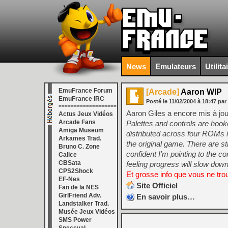
News
Emulateurs
Utilita
EmuFrance Forum
[Arcade]
Aaron WIP
EmuFrance IRC
Posté le
11/02/2004
à
18:47
par
===================
Aaron Giles a encore mis à jou
Actus Jeux Vidéos
Arcade Fans
Palettes and controls are hooke
Amiga Museum
distributed across four ROMs in 
Arkames Trad.
the original game. There are st
Bruno C. Zone
confident I’m pointing to the co
Calice
CBSata
feeling progress will slow dow
CPS2Shock
Et grosse info que vous ne trou
EF-Nes
Site Officiel
Fan de la NES
GirlFriend Adv.
En savoir plus…
Landstalker Trad.
Musée Jeux Vidéos
SMS Power