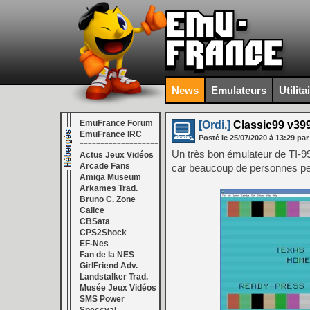
News
Emulateurs
Utilita
EmuFrance Forum
[Ordi.]
Classic99 v39
EmuFrance IRC
Posté le
25/07/2020
à
13:29
par
===================
Un très bon émulateur de TI-9
Actus Jeux Vidéos
Arcade Fans
car beaucoup de personnes pen
Amiga Museum
Arkames Trad.
Bruno C. Zone
Calice
CBSata
CPS2Shock
EF-Nes
Fan de la NES
GirlFriend Adv.
Landstalker Trad.
Musée Jeux Vidéos
SMS Power