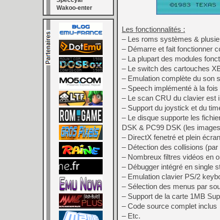
Speccyal
Wakoo-enter
Les fonctionnalités :
– Les roms systèmes & plusieu
– Démarre et fait fonctionner c
– La plupart des modules fonct
– Le switch des cartouches XB
– Emulation complète du son sur
– Speech implémenté à la fois 
– Le scan CRU du clavier est
– Support du joystick et du ti
– Le disque supporte les fich
DSK & PC99 DSK (les images 
– DirectX fenetré et plein éc
– Détection des collisions (par 
– Nombreux filtres vidéos en 
– Débugger intégré en single s
– Emulation clavier PS/2 keyb
– Sélection des menus par sour
– Support de la carte 1MB Su
– Code source complet inclus
– Etc.