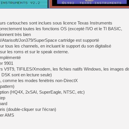
[GK] Ubisoft : fin de parti
[GK] Mémoire cash - Metroid
[GK] Dan Houser (GTA) défe
[GK] Comment EA Sports FC
[GK] Crimson Moon : un Dark
rs cartouches sont inclues sous licence Texas Instruments
[GK] Isle of Reveries : le j
orrectement toutes les fonctions OS (excepté l’I/O et le TI BASIC,
[GK] Moonlighter 2 : The En
[GK] Capcom relance Monste
ionnent très bien
/Atarisoft/Jon379/SuperSpace cartridge est supporté
 tous les channels, en incluant le support du son digitalisé
sur les roms et sur le speak externe.
[Mo5] Deux inédits du Virtu
 implémenté
[GK] Le beat'em up The Walk
mer 9901
[GK] Endless Legend 2 : enf
iers V9T9, TIFILES/Xmodem, les fichies natifs Windows, les images 
DSK sont en lecture seule)
ran, comme les modes fenétrés non-DirectX
[LS] [PS5] Premiers signes 
pattern)
option (HQ4X, 2xSAI, SuperEagle, NTSC, etc)
tep
oard
is (double-cliquer sur l’écran)
per AMS