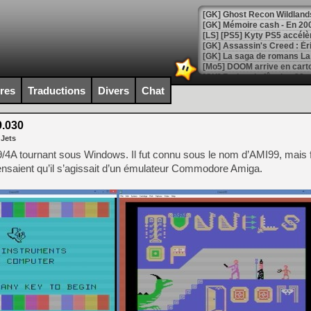
[Mo5] DOOM arrive en cart
[GK] Bethesda fête les 30 
[GK] Roblox : l'action en B
ires
Traductions
Divers
Chat
[GK] Agenda - GeForce NOW
9.030
 Jets
[GK] Devolver Digital en a 
9/4A tournant sous Windows. Il fut connu sous le nom d’AMI99, mais
[LS] [PS5] ps5-y2jb-autolo
saient qu’il s’agissait d’un émulateur Commodore Amiga.
[GK] Pourquoi Marvel Tokon 
[GK] Test : Restory : Chill
[GK] GTA 6 : Rockstar Games
[GK] Hot Wheels Infinite Rus
[GK] Mémoire cash - Secret 
[GK] Résultats Nintendo : 
[GK] Déjà des dégraissage
[Mo5] Brickboy cherche à r
[GK] Minecraft et ses « Gra
[GK] Beast of Reincarnation