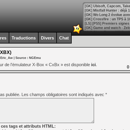
[GK] Mistfall Hunter : déjà 
[GK] Wo Long 2 évolue avec
[GK] Crossfire : un TPS à 100
[LS] [PS5] Premiers signes 
ires
Traductions
Divers
Chat
CXBX)
[Mo5] DOOM arrive en cart
 Eric_Aw
| Source :
NGEmu
[GK] Bethesda fête les 30 
[GK] Roblox : l'action en B
eur de l’émulateur X-Box « CxBx » est disponible
ici
.
0
[GK] Agenda - GeForce NOW
[GK] Devolver Digital en a 
[LS] [PS5] ps5-y2jb-autolo
as publiée.
Les champs obligatoires sont indiqués avec
*
[GK] Pourquoi Marvel Tokon 
[GK] Test : Restory : Chill
[GK] GTA 6 : Rockstar Games
[GK] Hot Wheels Infinite Rus
[GK] Mémoire cash - Secret 
[GK] Résultats Nintendo : 
ces tags et attributs HTML: