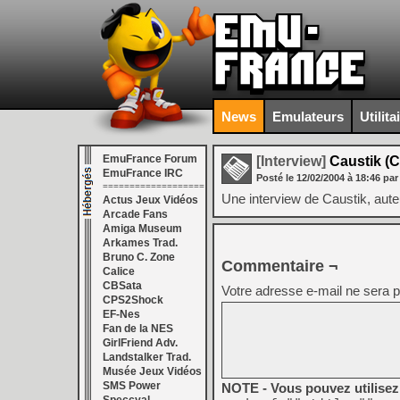
News
Emulateurs
Utilita
EmuFrance Forum
[Interview]
Caustik (
EmuFrance IRC
Posté le
12/02/2004
à
18:46
par
===================
Une interview de Caustik, aut
Actus Jeux Vidéos
Arcade Fans
Amiga Museum
Arkames Trad.
Bruno C. Zone
Commentaire ¬
Calice
CBSata
Votre adresse e-mail ne sera p
CPS2Shock
EF-Nes
Fan de la NES
GirlFriend Adv.
Landstalker Trad.
Musée Jeux Vidéos
SMS Power
NOTE - Vous pouvez utilisez 