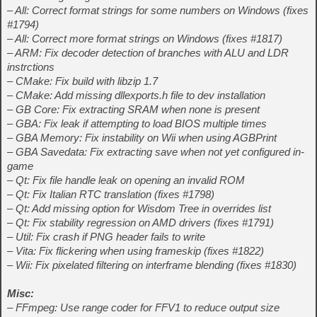
– All: Correct format strings for some numbers on Windows (fixes
#1794)
– All: Correct more format strings on Windows (fixes #1817)
– ARM: Fix decoder detection of branches with ALU and LDR
instrctions
– CMake: Fix build with libzip 1.7
– CMake: Add missing dllexports.h file to dev installation
– GB Core: Fix extracting SRAM when none is present
– GBA: Fix leak if attempting to load BIOS multiple times
– GBA Memory: Fix instability on Wii when using AGBPrint
– GBA Savedata: Fix extracting save when not yet configured in-
game
– Qt: Fix file handle leak on opening an invalid ROM
– Qt: Fix Italian RTC translation (fixes #1798)
– Qt: Add missing option for Wisdom Tree in overrides list
– Qt: Fix stability regression on AMD drivers (fixes #1791)
– Util: Fix crash if PNG header fails to write
– Vita: Fix flickering when using frameskip (fixes #1822)
– Wii: Fix pixelated filtering on interframe blending (fixes #1830)
Misc:
– FFmpeg: Use range coder for FFV1 to reduce output size