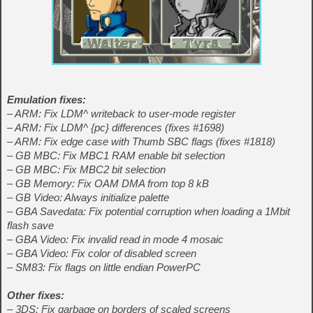
Emulation fixes:
– ARM: Fix LDM^ writeback to user-mode register
– ARM: Fix LDM^ {pc} differences (fixes #1698)
– ARM: Fix edge case with Thumb SBC flags (fixes #1818)
– GB MBC: Fix MBC1 RAM enable bit selection
– GB MBC: Fix MBC2 bit selection
– GB Memory: Fix OAM DMA from top 8 kB
– GB Video: Always initialize palette
– GBA Savedata: Fix potential corruption when loading a 1Mbit
flash save
– GBA Video: Fix invalid read in mode 4 mosaic
– GBA Video: Fix color of disabled screen
– SM83: Fix flags on little endian PowerPC
Other fixes:
– 3DS: Fix garbage on borders of scaled screens