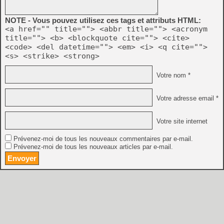
NOTE - Vous pouvez utilisez ces tags et attributs HTML:
<a href="" title=""> <abbr title=""> <acronym
title=""> <b> <blockquote cite=""> <cite>
<code> <del datetime=""> <em> <i> <q cite="">
<s> <strike> <strong>
Votre nom *
Votre adresse email *
Votre site internet
Prévenez-moi de tous les nouveaux commentaires par e-mail.
Prévenez-moi de tous les nouveaux articles par e-mail.