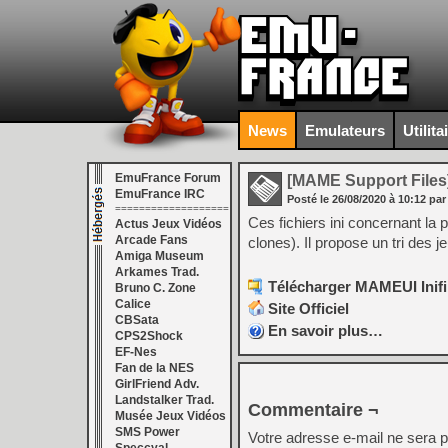
News
Emulateurs
Utilita
EmuFrance Forum
[MAME Support Files
EmuFrance IRC
Posté le
26/08/2020
à
10:12
par
===================
Ces fichiers ini concernant la
Actus Jeux Vidéos
Arcade Fans
clones). Il propose un tri des
Amiga Museum
Arkames Trad.
Télécharger MAMEUI Inifil
Bruno C. Zone
Calice
Site Officiel
CBSata
En savoir plus…
CPS2Shock
EF-Nes
Fan de la NES
GirlFriend Adv.
Landstalker Trad.
Commentaire ¬
Musée Jeux Vidéos
SMS Power
Votre adresse e-mail ne sera p