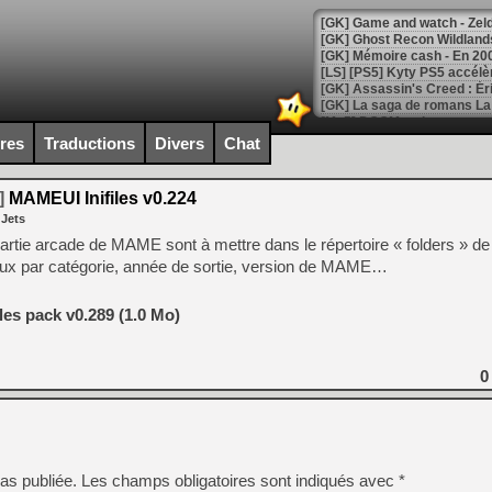
[Mo5] DOOM arrive en cart
[GK] Bethesda fête les 30 
ires
Traductions
Divers
Chat
[GK] Roblox : l'action en B
]
MAMEUI Inifiles v0.224
[GK] Agenda - GeForce NOW
 Jets
[GK] Devolver Digital en a 
 partie arcade de MAME sont à mettre dans le répertoire « folders »
 jeux par catégorie, année de sortie, version de MAME…
[LS] [PS5] ps5-y2jb-autolo
[GK] Pourquoi Marvel Tokon 
es pack v0.289 (1.0 Mo)
[GK] Test : Restory : Chill
[GK] GTA 6 : Rockstar Games
[GK] Hot Wheels Infinite Rus
[GK] Mémoire cash - Secret 
0
[GK] Résultats Nintendo : 
[GK] Déjà des dégraissage
[Mo5] Brickboy cherche à r
[GK] Minecraft et ses « Gra
as publiée.
Les champs obligatoires sont indiqués avec
*