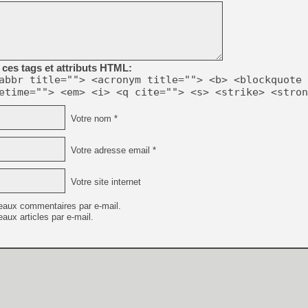
[GK] Beast of Reincarnation
[GK] Ubisoft : fin de parti
[GK] Mémoire cash - Metroid
[GK] Dan Houser (GTA) défe
[GK] Comment EA Sports FC
[GK] Crimson Moon : un Dark
ces tags et attributs HTML:
[GK] Isle of Reveries : le j
[GK] Moonlighter 2 : The En
abbr title=""> <acronym title=""> <b> <blockquote 
[GK] Capcom relance Monste
etime=""> <em> <i> <q cite=""> <s> <strike> <stron
Votre nom *
[Mo5] Deux inédits du Virtu
[GK] Le beat'em up The Walk
Votre adresse email *
[GK] Endless Legend 2 : enf
Votre site internet
eaux commentaires par e-mail.
[LS] [PS5] Premiers signes 
aux articles par e-mail.