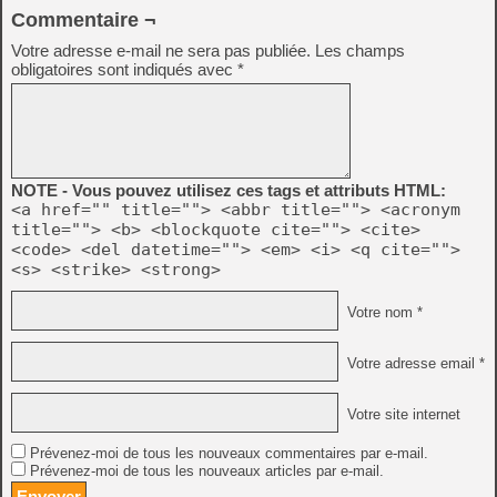
Commentaire ¬
Votre adresse e-mail ne sera pas publiée.
Les champs
obligatoires sont indiqués avec
*
NOTE - Vous pouvez utilisez ces tags et attributs HTML:
<a href="" title=""> <abbr title=""> <acronym
title=""> <b> <blockquote cite=""> <cite>
<code> <del datetime=""> <em> <i> <q cite="">
<s> <strike> <strong>
Votre nom *
Votre adresse email *
Votre site internet
Prévenez-moi de tous les nouveaux commentaires par e-mail.
Prévenez-moi de tous les nouveaux articles par e-mail.