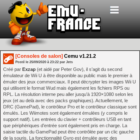
[Consoles de salon]
Cemu v1.21.2
Posté le
25/09/2020
à
23:22
par Jets
Créé par
Exzap
(et aidé par Peter Gov), il s’agit du second
émulateur de Wii U à être disponible au public mais le premier à
émuler des jeux commerciaux. Il peut décrypter les images Wii U
qui utilisent le format Wud mais également les fichiers RPS ou
RPL. La résolution interne peu aller jusqu’à 1920×1080 selon les
jeux (et au delà avec des packs graphiques). Actuellement, le
DRC (GamePad), le contrôleur Pro et le contrôleur classique sont
émulés. Les Wiimotes sont également émulées (y compris le
support natif). Les entrées du clavier + contrôleurs USB en tant
que périphériques d’entrée sont également pris en charge. La
saisie tactile du GamePad peut être contrôlée par un clic gauche
de la souris. La fonctionnalité Gyro est émulée avec des