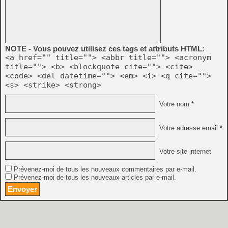
NOTE - Vous pouvez utilisez ces tags et attributs HTML:
<a href="" title=""> <abbr title=""> <acronym
title=""> <b> <blockquote cite=""> <cite>
<code> <del datetime=""> <em> <i> <q cite="">
<s> <strike> <strong>
Votre nom *
Votre adresse email *
Votre site internet
Prévenez-moi de tous les nouveaux commentaires par e-mail.
Prévenez-moi de tous les nouveaux articles par e-mail.