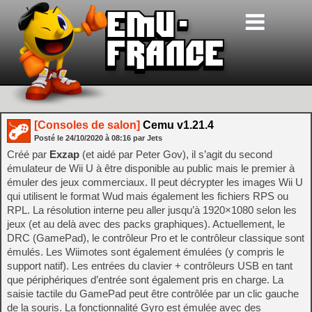
[Consoles de salon]
Cemu v1.21.4
Posté le
24/10/2020
à
08:16
par Jets
Créé par
Exzap
(et aidé par Peter Gov), il s’agit du second
émulateur de Wii U à être disponible au public mais le premier à
émuler des jeux commerciaux. Il peut décrypter les images Wii U
qui utilisent le format Wud mais également les fichiers RPS ou
RPL. La résolution interne peu aller jusqu’à 1920×1080 selon les
jeux (et au delà avec des packs graphiques). Actuellement, le
DRC (GamePad), le contrôleur Pro et le contrôleur classique sont
émulés. Les Wiimotes sont également émulées (y compris le
support natif). Les entrées du clavier + contrôleurs USB en tant
que périphériques d’entrée sont également pris en charge. La
saisie tactile du GamePad peut être contrôlée par un clic gauche
de la souris. La fonctionnalité Gyro est émulée avec des