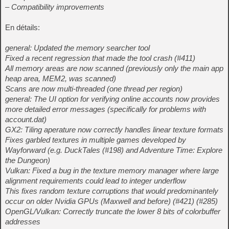
– Compatibility improvements
En détails:
general: Updated the memory searcher tool
Fixed a recent regression that made the tool crash (#411)
All memory areas are now scanned (previously only the main app
heap area, MEM2, was scanned)
Scans are now multi-threaded (one thread per region)
general: The UI option for verifying online accounts now provides
more detailed error messages (specifically for problems with
account.dat)
GX2: Tiling aperature now correctly handles linear texture formats
Fixes garbled textures in multiple games developed by
Wayforward (e.g. DuckTales (#198) and Adventure Time: Explore
the Dungeon)
Vulkan: Fixed a bug in the texture memory manager where large
alignment requirements could lead to integer underflow
This fixes random texture corruptions that would predominantely
occur on older Nvidia GPUs (Maxwell and before) (#421) (#285)
OpenGL/Vulkan: Correctly truncate the lower 8 bits of colorbuffer
addresses