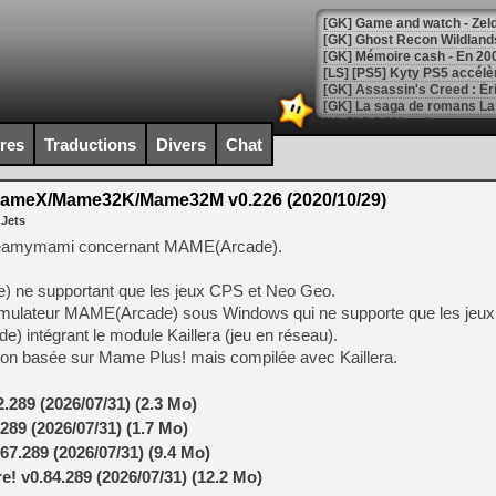
[Mo5] DOOM arrive en cart
[GK] Bethesda fête les 30 
ires
Traductions
Divers
Chat
[GK] Roblox : l'action en B
meX/Mame32K/Mame32M v0.226 (2020/10/29)
[GK] Agenda - GeForce NOW
 Jets
[GK] Devolver Digital en a 
 Creamymami concernant MAME(Arcade).
[LS] [PS5] ps5-y2jb-autolo
 ne supportant que les jeux CPS et Neo Geo.
[GK] Pourquoi Marvel Tokon 
émulateur MAME(Arcade) sous Windows qui ne supporte que les jeu
[GK] Test : Restory : Chill
intégrant le module Kaillera (jeu en réseau).
[GK] GTA 6 : Rockstar Games
on basée sur Mame Plus! mais compilée avec Kaillera.
[GK] Hot Wheels Infinite Rus
[GK] Mémoire cash - Secret 
[GK] Résultats Nintendo : 
289 (2026/07/31) (2.3 Mo)
[GK] Déjà des dégraissage
89 (2026/07/31) (1.7 Mo)
7.289 (2026/07/31) (9.4 Mo)
[Mo5] Brickboy cherche à r
[GK] Minecraft et ses « Gra
 v0.84.289 (2026/07/31) (12.2 Mo)