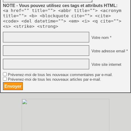
NOTE - Vous pouvez utilisez ces tags et attributs HTML:
<a href="" title=""> <abbr title=""> <acronym
title=""> <b> <blockquote cite=""> <cite>
<code> <del datetime=""> <em> <i> <q cite="">
<s> <strike> <strong>
Votre nom *
Votre adresse email *
Votre site internet
Prévenez-moi de tous les nouveaux commentaires par e-mail.
Prévenez-moi de tous les nouveaux articles par e-mail.