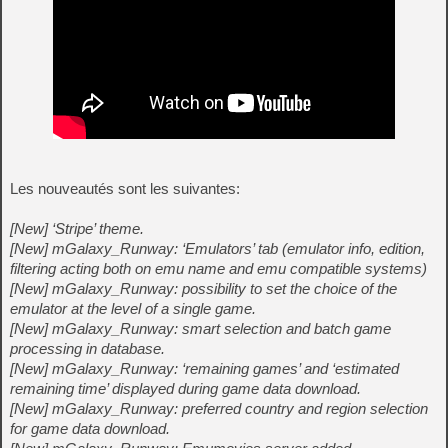
Les nouveautés sont les suivantes:
[New] ‘Stripe’ theme.
[New] mGalaxy_Runway: ‘Emulators’ tab (emulator info, edition,
filtering acting both on emu name and emu compatible systems)
[New] mGalaxy_Runway: possibility to set the choice of the
emulator at the level of a single game.
[New] mGalaxy_Runway: smart selection and batch game
processing in database.
[New] mGalaxy_Runway: ‘remaining games’ and ‘estimated
remaining time’ displayed during game data download.
[New] mGalaxy_Runway: preferred country and region selection
for game data download.