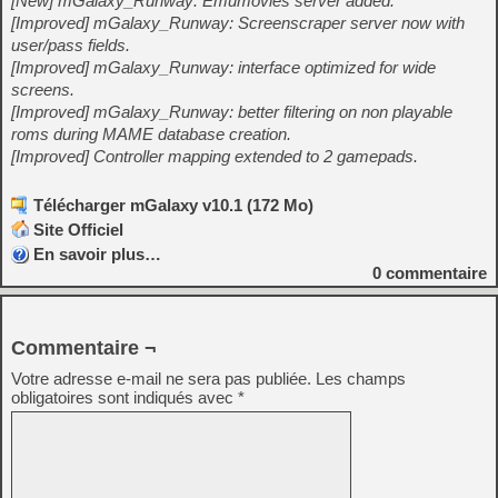
[New] mGalaxy_Runway: Emumovies server added.
[Improved] mGalaxy_Runway: Screenscraper server now with
user/pass fields.
[Improved] mGalaxy_Runway: interface optimized for wide
screens.
[Improved] mGalaxy_Runway: better filtering on non playable
roms during MAME database creation.
[Improved] Controller mapping extended to 2 gamepads.
Télécharger mGalaxy v10.1 (172 Mo)
Site Officiel
En savoir plus…
0
commentaire
Commentaire ¬
Votre adresse e-mail ne sera pas publiée.
Les champs
obligatoires sont indiqués avec
*