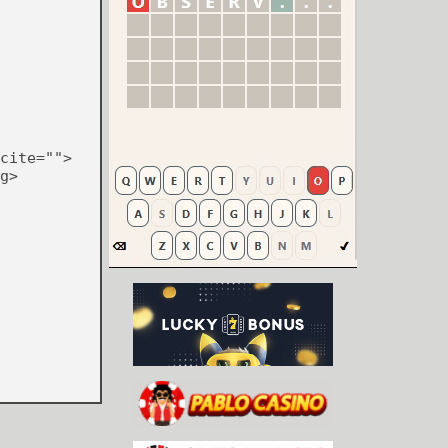
cite="">
g>