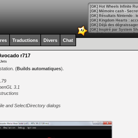
[GK] Hot Wheels Infinite Rus
[GK] Mémoire cash - Secret 
[GK] Résultats Nintendo : 
[GK] Déjà des dégraissage
[Mo5] Brickboy cherche à r
[GK] Minecraft et ses « Gra
ires
Traductions
Divers
Chat
[GK] Beast of Reincarnation
[GK] Ubisoft : fin de parti
vocado r717
[GK] Mémoire cash - Metroid
 Jets
[GK] Dan Houser (GTA) défe
[GK] Comment EA Sports FC
tation. (
Builds automatiques
).
[GK] Crimson Moon : un Dark
[GK] Isle of Reveries : le j
.79
[GK] Moonlighter 2 : The En
[GK] Capcom relance Monste
OpenGL 3.1
structions
ile and SelectDirectory dialogs
[Mo5] Deux inédits du Virtu
[GK] Le beat'em up The Walk
[GK] Endless Legend 2 : enf