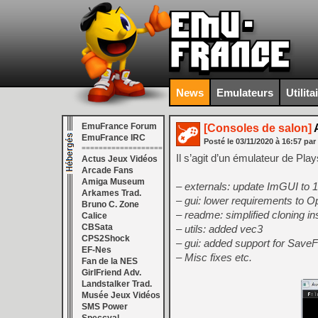
News
Emulateurs
Utilita
EmuFrance Forum
[Consoles de salon]
A
EmuFrance IRC
Posté le
03/11/2020
à
16:57
par
===================
Il s’agit d’un émulateur de Plays
Actus Jeux Vidéos
Arcade Fans
Amiga Museum
– externals: update ImGUI to 1
Arkames Trad.
– gui: lower requirements to 
Bruno C. Zone
– readme: simplified cloning in
Calice
CBSata
– utils: added vec3
CPS2Shock
– gui: added support for SaveF
EF-Nes
– Misc fixes etc.
Fan de la NES
GirlFriend Adv.
Landstalker Trad.
Musée Jeux Vidéos
SMS Power