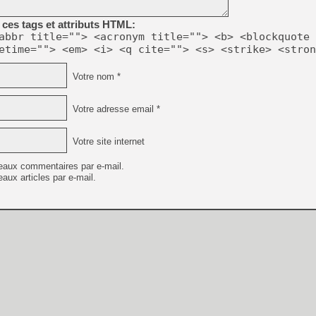
[GK] Beast of Reincarnation
[GK] Ubisoft : fin de parti
ces tags et attributs HTML:
[GK] Mémoire cash - Metroid
abbr title=""> <acronym title=""> <b> <blockquote 
[GK] Dan Houser (GTA) défe
etime=""> <em> <i> <q cite=""> <s> <strike> <stron
[GK] Comment EA Sports FC
[GK] Crimson Moon : un Dark
[GK] Isle of Reveries : le j
Votre nom *
[GK] Moonlighter 2 : The En
[GK] Capcom relance Monste
Votre adresse email *
Votre site internet
[Mo5] Deux inédits du Virtu
[GK] Le beat'em up The Walk
eaux commentaires par e-mail.
[GK] Endless Legend 2 : enf
aux articles par e-mail.
[LS] [PS5] Premiers signes 