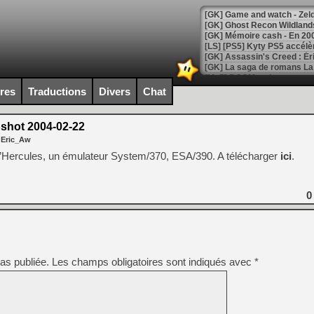
[Mo5] DOOM arrive en cart
[GK] Bethesda fête les 30 
ires
Traductions
Divers
Chat
[GK] Roblox : l'action en B
shot 2004-02-22
[GK] Agenda - GeForce NOW
 Eric_Aw
[GK] Devolver Digital en a 
Hercules, un émulateur System/370, ESA/390. A télécharger
ici
.
[LS] [PS5] ps5-y2jb-autolo
[GK] Pourquoi Marvel Tokon 
0
[GK] Test : Restory : Chill
[GK] GTA 6 : Rockstar Games
[GK] Hot Wheels Infinite Rus
[GK] Mémoire cash - Secret 
[GK] Résultats Nintendo : 
as publiée.
Les champs obligatoires sont indiqués avec
*
[GK] Déjà des dégraissage
[Mo5] Brickboy cherche à r
[GK] Minecraft et ses « Gra