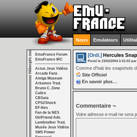
News
Emulateurs
Utilita
EmuFrance Forum
[Ordi.]
Hercules Snap
EmuFrance IRC
Posté le
23/02/2004
à
01:03
par
===================
Comme d’hab les snapshots d’
Actus Jeux Vidéos
Arcade Fans
Site Officiel
Amiga Museum
En savoir plus…
Arkames Trad.
Bruno C. Zone
Calice
CBSata
CPS2Shock
Commentaire ¬
EF-Nes
Fan de la NES
Votre adresse e-mail ne sera p
GirlFriend Adv.
Landstalker Trad.
Musée Jeux Vidéos
SMS Power