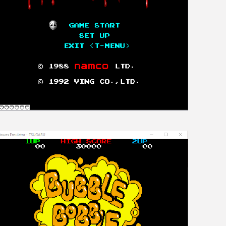
[Mo5] Deux inédits du Virtu
[GK] Le beat'em up The Walk
[GK] Endless Legend 2 : enf
[LS] [PS5] Le WebKit Userl
[GK] Oubliez Crazy Taxi, S
[LS] [Switch] NSZ 5.0.0 es
[GK] No More Room in Hell 2