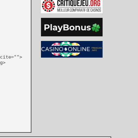
cite="">
g>