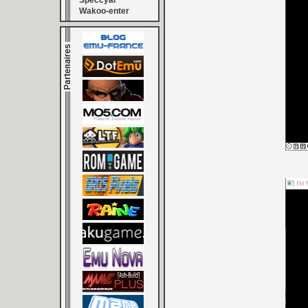
Speccyal
Wakoo-enter