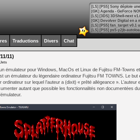
[GK] Agenda - GeForce NOW
[GK] Devolver Digital en a 
[LS] [PS5] ps5-y2jb-autolo
[GK] Pourquoi Marvel Tokon 
ires
Traductions
Divers
Chat
[GK] Test : Restory : Chill
[GK] GTA 6 : Rockstar Games
[GK] Hot Wheels Infinite Rus
11/11)
[GK] Mémoire cash - Secret 
 Jets
[GK] Résultats Nintendo : 
 d’un émulateur pour Windows, MacOs et Linux de Fujitsu FM-Towns et
[GK] Déjà des dégraissage
st un émulateur du légendaire ordinateur Fujitsu FM TOWNS. Le but es
r ordinateur sur lequel l’auteur a (dixit) « prêté allégeance ». L’auteur
[Mo5] Brickboy cherche à r
[GK] Minecraft et ses « Gra
cumenter autant que possible les fonctionnalités non documentées 
’émulateur.
[GK] Beast of Reincarnation
[GK] Ubisoft : fin de parti
[GK] Mémoire cash - Metroid
[GK] Dan Houser (GTA) défe
[GK] Comment EA Sports FC
[GK] Crimson Moon : un Dark
[GK] Isle of Reveries : le j
[GK] Moonlighter 2 : The En
[GK] Capcom relance Monste