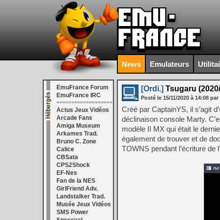
News
Emulateurs
Utilita
EmuFrance Forum
[Ordi.]
Tsugaru (2020/
EmuFrance IRC
Posté le
15/11/2020
à
14:08
par
===================
Créé par CaptainYS, il s’agit
Actus Jeux Vidéos
Arcade Fans
déclinaison console Marty. C’e
Amiga Museum
modèle II MX qui était le dernie
Arkames Trad.
également de trouver et de do
Bruno C. Zone
TOWNS pendant l’écriture de l
Calice
CBSata
CPS2Shock
EF-Nes
Fan de la NES
GirlFriend Adv.
Landstalker Trad.
Musée Jeux Vidéos
SMS Power