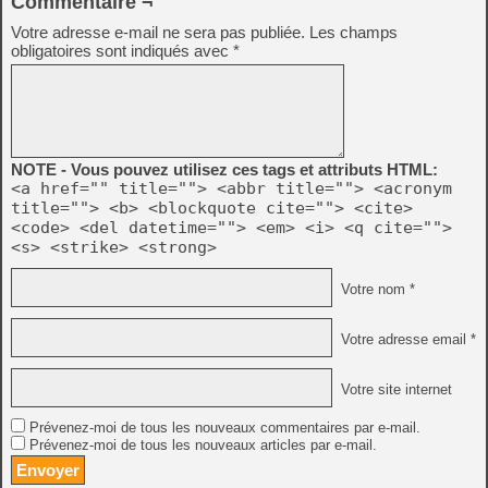
Commentaire ¬
Votre adresse e-mail ne sera pas publiée.
Les champs
obligatoires sont indiqués avec
*
NOTE - Vous pouvez utilisez ces tags et attributs HTML:
<a href="" title=""> <abbr title=""> <acronym
title=""> <b> <blockquote cite=""> <cite>
<code> <del datetime=""> <em> <i> <q cite="">
<s> <strike> <strong>
Votre nom *
Votre adresse email *
Votre site internet
Prévenez-moi de tous les nouveaux commentaires par e-mail.
Prévenez-moi de tous les nouveaux articles par e-mail.