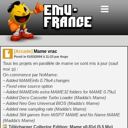
[Arcade]
Mame vrac
Posté le
01/03/2004
à
11:23
par Ange
Tous les projets en parallèle de mame se sont mis à jour (sauf
moi :p) :
On commence par NoMame:
– Added MAMEinfo 0.79u4 changes
– Fixed view source option
– Added MAMEinfo extra MAME32 folders for MAME 0.79u1
– Added Deco Cassette Turbo Loader (Madda’s Mame)
– Added Neo Geo Universal BIOS (Madda’s Mame)
– Added new sampling rate (Madda’s Mame)
– Added 364 games from MiSFiT MAME and No Name MAME
(Madda’s Mame)
Télécharger Collector Edition: Mame v0.81d (5.5 Mo)