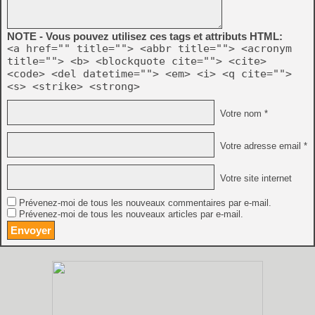
NOTE - Vous pouvez utilisez ces tags et attributs HTML:
<a href="" title=""> <abbr title=""> <acronym
title=""> <b> <blockquote cite=""> <cite>
<code> <del datetime=""> <em> <i> <q cite="">
<s> <strike> <strong>
Votre nom *
Votre adresse email *
Votre site internet
Prévenez-moi de tous les nouveaux commentaires par e-mail.
Prévenez-moi de tous les nouveaux articles par e-mail.