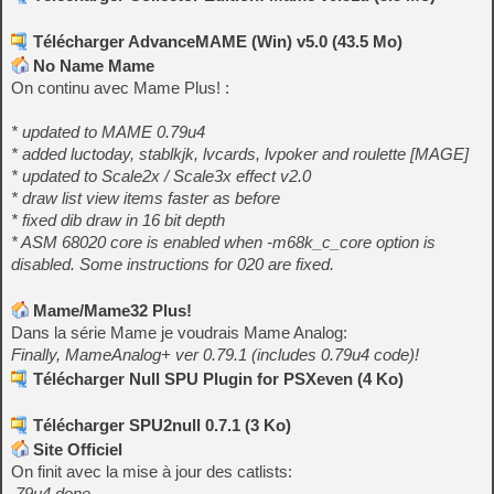
Télécharger AdvanceMAME (Win) v5.0 (43.5 Mo)
No Name Mame
On continu avec Mame Plus! :
* updated to MAME 0.79u4
* added luctoday, stablkjk, lvcards, lvpoker and roulette [MAGE]
* updated to Scale2x / Scale3x effect v2.0
* draw list view items faster as before
* fixed dib draw in 16 bit depth
* ASM 68020 core is enabled when -m68k_c_core option is
disabled. Some instructions for 020 are fixed.
Mame/Mame32 Plus!
Dans la série Mame je voudrais Mame Analog:
Finally, MameAnalog+ ver 0.79.1 (includes 0.79u4 code)!
Télécharger Null SPU Plugin for PSXeven (4 Ko)
Télécharger SPU2null 0.7.1 (3 Ko)
Site Officiel
On finit avec la mise à jour des catlists:
.79u4 done.