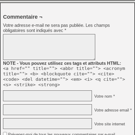
Commentaire ¬
Votre adresse e-mail ne sera pas publiée.
Les champs
obligatoires sont indiqués avec
*
NOTE - Vous pouvez utilisez ces tags et attributs HTML:
<a href="" title=""> <abbr title=""> <acronym
title=""> <b> <blockquote cite=""> <cite>
<code> <del datetime=""> <em> <i> <q cite="">
<s> <strike> <strong>
Votre nom *
Votre adresse email *
Votre site internet
Prévenez-moi de tous les nouveaux commentaires par e-mail.