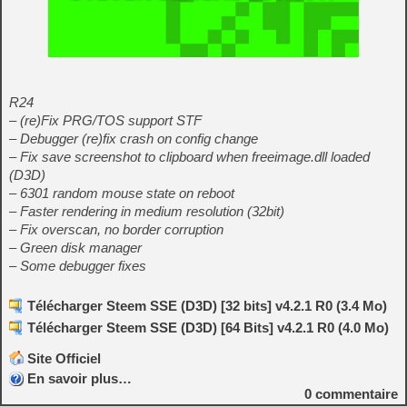
R24
– (re)Fix PRG/TOS support STF
– Debugger (re)fix crash on config change
– Fix save screenshot to clipboard when freeimage.dll loaded
(D3D)
– 6301 random mouse state on reboot
– Faster rendering in medium resolution (32bit)
– Fix overscan, no border corruption
– Green disk manager
– Some debugger fixes
Télécharger Steem SSE (D3D) [32 bits] v4.2.1 R0 (3.4 Mo)
Télécharger Steem SSE (D3D) [64 Bits] v4.2.1 R0 (4.0 Mo)
Site Officiel
En savoir plus…
0
commentaire