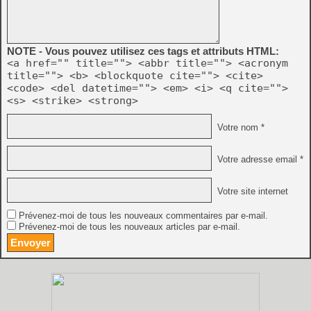
NOTE - Vous pouvez utilisez ces tags et attributs HTML:
<a href="" title=""> <abbr title=""> <acronym
title=""> <b> <blockquote cite=""> <cite>
<code> <del datetime=""> <em> <i> <q cite="">
<s> <strike> <strong>
Votre nom *
Votre adresse email *
Votre site internet
Prévenez-moi de tous les nouveaux commentaires par e-mail.
Prévenez-moi de tous les nouveaux articles par e-mail.