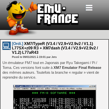
[Ordi.]
XM7/TypeR (V3.4 / V2.9+V2.9v2 / V1.1)
L77SX+z09 R3 + XM7dash (V3.4 / V2.9+V2.9v2 /
V1.2) L77aR43
Posté le
09/01/2021
à
19:01
par Jets
Un émulateur FM7 tout en Japonais par Ryu Takegami / Pi /
Toma. Ces versions font suite à
XM7 Emulator Final Release
des mêmes auteurs. Toutefois la branche « regular » vient de
reprendre du service.