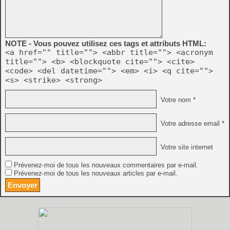
NOTE - Vous pouvez utilisez ces tags et attributs HTML:
<a href="" title=""> <abbr title=""> <acronym
title=""> <b> <blockquote cite=""> <cite>
<code> <del datetime=""> <em> <i> <q cite="">
<s> <strike> <strong>
Votre nom *
Votre adresse email *
Votre site internet
Prévenez-moi de tous les nouveaux commentaires par e-mail.
Prévenez-moi de tous les nouveaux articles par e-mail.