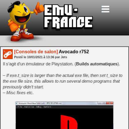
[Consoles de salon]
Avocado r752
Posté le
10/01/2021
à
13:36
par Jets
Il s’agit d’un émulateur de Playstation. (
Builds automatiques
).
– If exe.t_size is larger than the actual exe file, then set t_size to
the exe file size. this allows to run several demo programs that
previously didn’t start.
– Misc fixes etc.