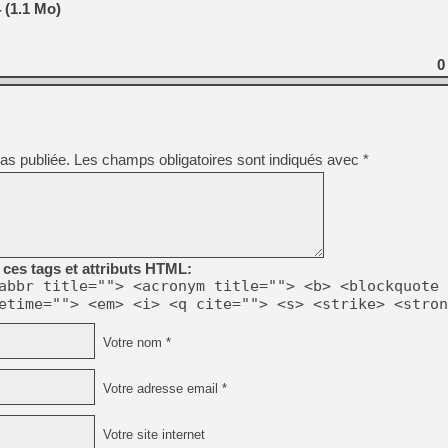
 (1.1 Mo)
0
as publiée.
Les champs obligatoires sont indiqués avec
*
ces tags et attributs HTML:
abbr title=""> <acronym title=""> <b> <blockquote 
etime=""> <em> <i> <q cite=""> <s> <strike> <stron
Votre nom *
Votre adresse email *
Votre site internet