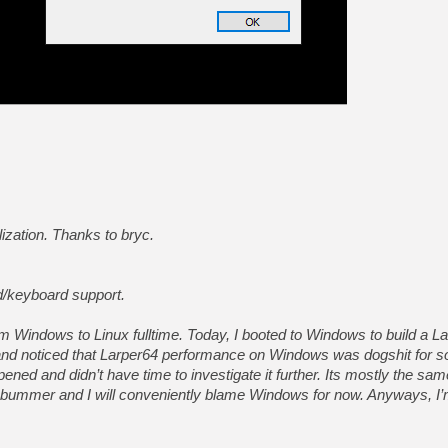
[GK] Déjà des dégraissage
[Mo5] Brickboy cherche à r
[GK] Minecraft et ses « Gra
[GK] Beast of Reincarnation
[GK] Ubisoft : fin de parti
[GK] Mémoire cash - Metroid
[GK] Dan Houser (GTA) défe
[GK] Comment EA Sports FC
[GK] Crimson Moon : un Dark
[GK] Isle of Reveries : le j
[GK] Moonlighter 2 : The En
[GK] Capcom relance Monste
ization. Thanks to bryc.
[Mo5] Deux inédits du Virtu
/keyboard support.
[GK] Le beat'em up The Walk
[LTF] Eté 2026 - Séquence 
om Windows to Linux fulltime. Today, I booted to Windows to build a L
 and noticed that Larper64 performance on Windows was dogshit for s
ned and didn’t have time to investigate it further. Its mostly the same
a bummer and I will conveniently blame Windows for now. Anyways, I’m 