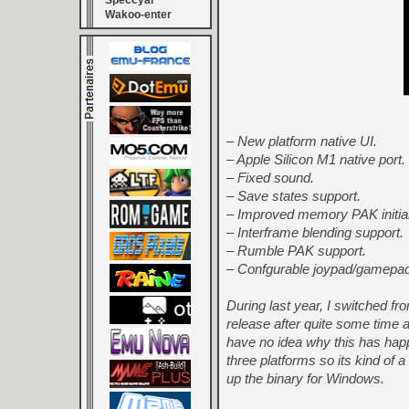
Speccyal
Wakoo-enter
– New platform native UI.
– Apple Silicon M1 native port.
– Fixed sound.
– Save states support.
– Improved memory PAK initial
– Interframe blending support.
– Rumble PAK support.
– Confgurable joypad/gamepad
During last year, I switched fr
release after quite some time
have no idea why this has happe
three platforms so its kind of 
up the binary for Windows.