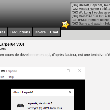
[GK] Mistfall Hunter : déjà 
[GK] Wo Long 2 évolue avec
[GK] Crossfire : un TPS à 100
[LS] [PS5] Premiers signes 
ires
Traductions
Divers
Chat
arper64 v0.4
[Mo5] DOOM arrive en cart
 Jets
[GK] Bethesda fête les 30 
[GK] Roblox : l'action en B
 en cours de développement qui, d’après l’auteur, est une tentative d
[GK] Agenda - GeForce NOW
[GK] Devolver Digital en a 
[LS] [PS5] ps5-y2jb-autolo
[GK] Pourquoi Marvel Tokon 
[GK] Test : Restory : Chill
[GK] GTA 6 : Rockstar Games
[GK] Hot Wheels Infinite Rus
[GK] Mémoire cash - Secret 
[GK] Résultats Nintendo : 