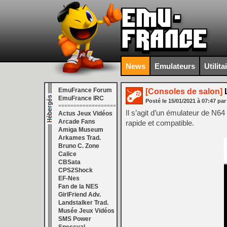
News
Emulateurs
Utilita
EmuFrance Forum
[Consoles de salon]
L
EmuFrance IRC
Posté le
15/01/2021
à
07:47
par
===================
Il s’agit d’un émulateur de N64
Actus Jeux Vidéos
Arcade Fans
rapide et compatible.
Amiga Museum
Arkames Trad.
Bruno C. Zone
Calice
CBSata
CPS2Shock
EF-Nes
Fan de la NES
GirlFriend Adv.
Landstalker Trad.
Musée Jeux Vidéos
SMS Power