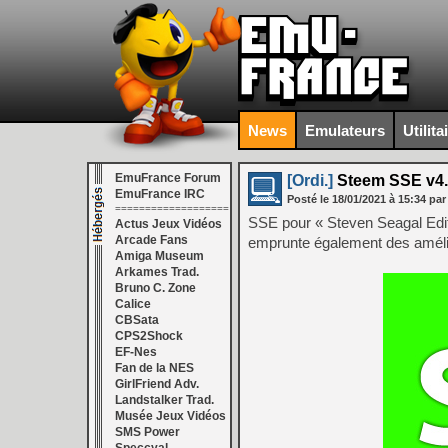
News
Emulateurs
Utilita
EmuFrance Forum
[Ordi.]
Steem SSE v4.
EmuFrance IRC
Posté le
18/01/2021
à
15:34
par
===================
SSE pour « Steven Seagal Editi
Actus Jeux Vidéos
Arcade Fans
emprunte également des améli
Amiga Museum
Arkames Trad.
Bruno C. Zone
Calice
CBSata
CPS2Shock
EF-Nes
Fan de la NES
GirlFriend Adv.
Landstalker Trad.
Musée Jeux Vidéos
SMS Power