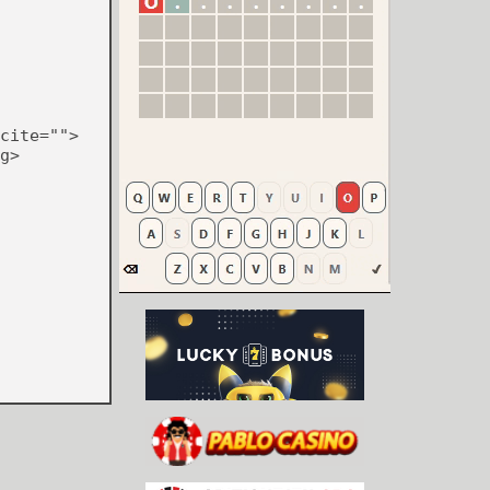
cite="">
g>