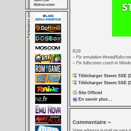
Speccyal
Wakoo-enter
R29
– Fix emulation thread/fullscr
– Fix fullscreen crash in Wind
Télécharger Steem SSE (D3
Télécharger Steem SSE (D3
Site Officiel
En savoir plus…
Commentaire ¬
Votre adresse e-mail ne sera p