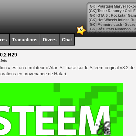
[GK] Pourquoi Marvel Tokon 
[GK] Test : Restory : Chill
[GK] GTA 6 : Rockstar Games
[GK] Hot Wheels Infinite Rus
[GK] Mémoire cash - Secret 
[GK] Résultats Nintendo : 
[GK] Déjà des dégraissage
ires
Traductions
Divers
Chat
[Mo5] Brickboy cherche à r
[GK] Minecraft et ses « Gra
0.2 R29
 Jets
[GK] Beast of Reincarnation
[GK] Ubisoft : fin de parti
on » est un émulateur d’Atari ST basé sur le STeem original v3.2 de 
[GK] Mémoire cash - Metroid
orations en provenance de Hatari.
[GK] Dan Houser (GTA) défe
[GK] Comment EA Sports FC
[GK] Crimson Moon : un Dark
[GK] Isle of Reveries : le j
[GK] Moonlighter 2 : The En
[GK] Capcom relance Monste
[Mo5] Deux inédits du Virtu
[GK] Le beat'em up The Walk
[GK] Endless Legend 2 : enf