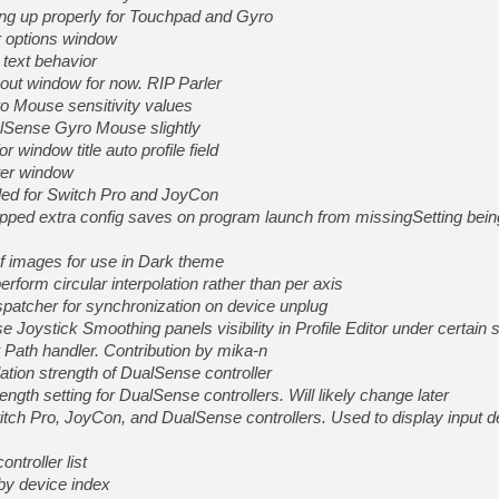
[GK] Pourquoi Marvel Tokon 
ng up properly for Touchpad and Gyro
[GK] Test : Restory : Chill
r options window
[GK] GTA 6 : Rockstar Games
text behavior
[GK] Hot Wheels Infinite Rus
[GK] Mémoire cash - Secret 
out window for now. RIP Parler
[GK] Résultats Nintendo : 
o Mouse sensitivity values
alSense Gyro Mouse slightly
[GK] Déjà des dégraissage
r window title auto profile field
[Mo5] Brickboy cherche à r
ter window
[GK] Minecraft et ses « Gra
led for Switch Pro and JoyCon
[GK] Beast of Reincarnation
opped extra config saves on program launch from missingSetting bein
[GK] Ubisoft : fin de parti
[GK] Mémoire cash - Metroid
of images for use in Dark theme
[GK] Dan Houser (GTA) défe
[GK] Comment EA Sports FC
form circular interpolation rather than per axis
[GK] Crimson Moon : un Dark
spatcher for synchronization on device unplug
[GK] Isle of Reveries : le j
oystick Smoothing panels visibility in Profile Editor under certain 
[GK] Moonlighter 2 : The En
t Path handler. Contribution by mika-n
tion strength of DualSense controller
ength setting for DualSense controllers. Will likely change later
ch Pro, JoyCon, and DualSense controllers. Used to display input de
ntroller list
 by device index