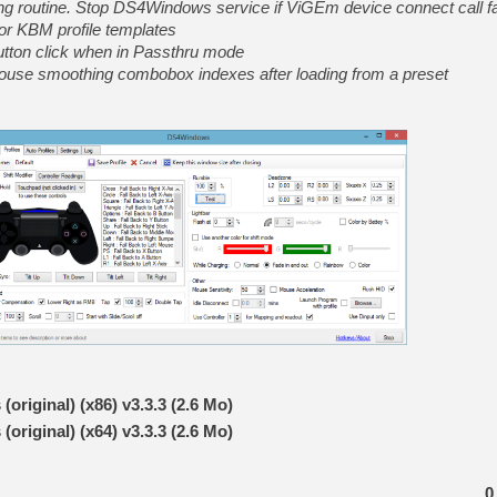
ng routine. Stop DS4Windows service if ViGEm device connect call fa
or KBM profile templates
tton click when in Passthru mode
ouse smoothing combobox indexes after loading from a preset
riginal) (x86) v3.3.3 (2.6 Mo)
riginal) (x64) v3.3.3 (2.6 Mo)
0