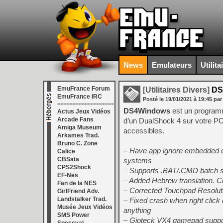
News
Emulateurs
Utilita
EmuFrance Forum
[Utilitaires Divers]
DS
EmuFrance IRC
Posté le
19/01/2021
à
19:45
par
===================
DS4Windows
est un programme
Actus Jeux Vidéos
Arcade Fans
d’un DualShock 4 sur votre PC
Amiga Museum
accessibles.
Arkames Trad.
Bruno C. Zone
– Have app ignore embedded co
Calice
CBSata
systems
CPS2Shock
– Supports .BAT/.CMD batch s
EF-Nes
– Added Hebrew translation. C
Fan de la NES
– Corrected Touchpad Resolu
GirlFriend Adv.
Landstalker Trad.
– Fixed crash when right click
Musée Jeux Vidéos
anything
SMS Power
– Gioteck VX4 gamepad suppor