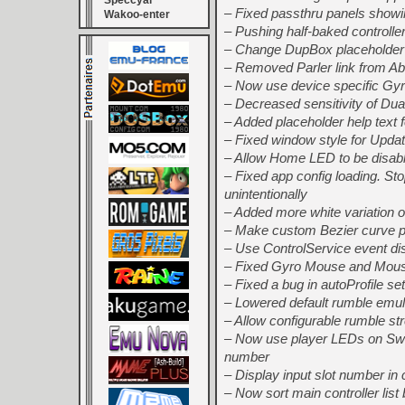
Speccyal
– Fixed passthru panels showi
Wakoo-enter
– Pushing half-baked controlle
– Change DupBox placeholder 
– Removed Parler link from Ab
– Now use device specific Gyr
– Decreased sensitivity of Du
– Added placeholder help text fo
– Fixed window style for Upda
– Allow Home LED to be disab
– Fixed app config loading. St
unintentionally
– Added more white variation 
– Make custom Bezier curve per
– Use ControlService event di
– Fixed Gyro Mouse and Mouse J
– Fixed a bug in autoProfile se
– Lowered default rumble emula
– Allow configurable rumble str
– Now use player LEDs on Swit
number
– Display input slot number in co
– Now sort main controller list