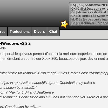
[GK] Le portage de Super M
[Mo5] Le jeu de course fut
[GK] Guillermo del Toro ado
[LTF] Eté 2026 - Séquence 
ires
Traductions
Divers
Chat
[GK] Mistfall Hunter : déjà 
[GK] Wo Long 2 évolue avec
[GK] Crossfire : un TPS à 100
4Windows v2.2.2
[LS] [PS5] Premiers signes 
 Jets
 portable qui vous permet d’obtenir la meilleure expérience lors de l’
, en émulant un contrôleur Xbox 360, beaucoup de jeux deviennent a
[Mo5] DOOM arrive en cart
lor profile for rainbowCCrop image. Fixes Profile Editor crashing a
[GK] Bethesda fête les 30 
[GK] Roblox : l'action en B
cripts in specAction LaunchProgram. Contribution by mika-n
ontribution by avsha114
[GK] Agenda - GeForce NOW
tion Y Max for DS4 and DualSense
[GK] Devolver Digital en a 
 disconnect is done twice and GUI has not changed yet. More of a pre
[LS] [PS5] ps5-y2jb-autolo
t. Contribution by mika-n