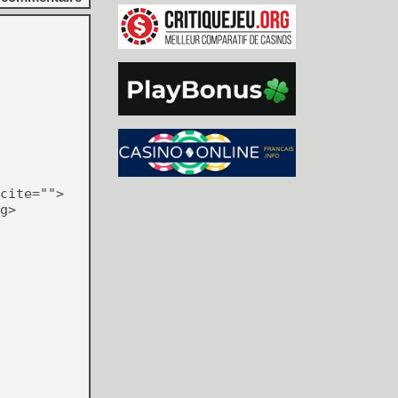
cite="">
g>