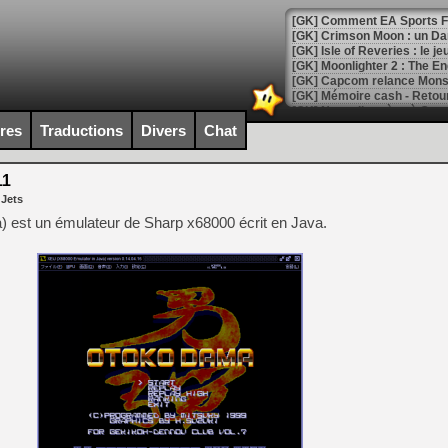
[GK] Comment EA Sports FC
[GK] Crimson Moon : un Dark
[GK] Isle of Reveries : le j
[GK] Moonlighter 2 : The En
[GK] Capcom relance Monste
ires
Traductions
Divers
Chat
[Mo5] Deux inédits du Virtu
[GK] Le beat'em up The Walk
11
 Jets
[GK] Endless Legend 2 : enf
) est un émulateur de Sharp x68000 écrit en Java.
[LS] [PS5] Le WebKit Userl
[GK] Oubliez Crazy Taxi, S
[LS] [Switch] NSZ 5.0.0 es
[GK] No More Room in Hell 2
[GK] Un chatbot Atelier Ryz
[GK] Mémoire cash - Splatte