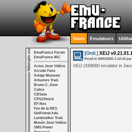
News
Emulateurs
Utilita
EmuFrance Forum
[Ordi.]
XEiJ v0.21.01.
EmuFrance IRC
Posté le
20/01/2021
à
12:10
par
===================
XEiJ (X68000 emulator in Java
Actus Jeux Vidéos
Arcade Fans
Amiga Museum
Arkames Trad.
Bruno C. Zone
Calice
CBSata
CPS2Shock
EF-Nes
Fan de la NES
GirlFriend Adv.
Landstalker Trad.
Musée Jeux Vidéos
SMS Power