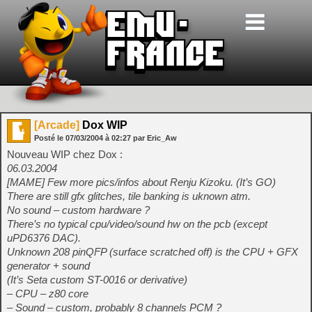
[Arcade]
Dox WIP
Posté le
07/03/2004
à
02:27
par Eric_Aw
Nouveau WIP chez Dox :
06.03.2004
[MAME] Few more pics/infos about Renju Kizoku. (It’s GO)
There are still gfx glitches, tile banking is uknown atm.
No sound – custom hardware ?
There’s no typical cpu/video/sound hw on the pcb (except
uPD6376 DAC).
Unknown 208 pinQFP (surface scratched off) is the CPU + GFX
generator + sound
(It’s Seta custom ST-0016 or derivative)
– CPU – z80 core
– Sound – custom, probably 8 channels PCM ?