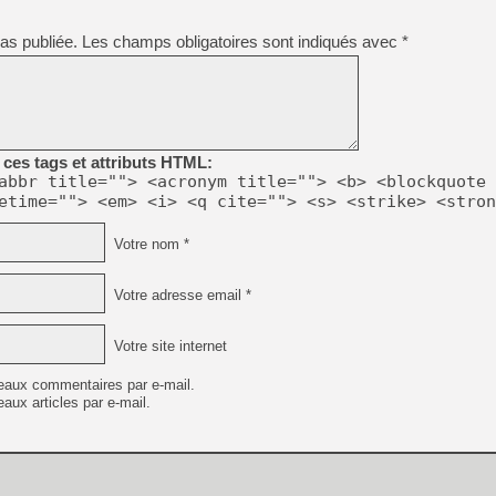
[GK] Pourquoi Marvel Tokon 
[GK] Test : Restory : Chill
as publiée.
Les champs obligatoires sont indiqués avec
*
[GK] GTA 6 : Rockstar Games
[GK] Hot Wheels Infinite Rus
[GK] Mémoire cash - Secret 
[GK] Résultats Nintendo : 
[GK] Déjà des dégraissage
[Mo5] Brickboy cherche à r
ces tags et attributs HTML:
[GK] Minecraft et ses « Gra
abbr title=""> <acronym title=""> <b> <blockquote 
etime=""> <em> <i> <q cite=""> <s> <strike> <stron
[GK] Beast of Reincarnation
[GK] Ubisoft : fin de parti
[GK] Mémoire cash - Metroid
Votre nom *
[GK] Dan Houser (GTA) défe
[GK] Comment EA Sports FC
[GK] Crimson Moon : un Dark
Votre adresse email *
[GK] Isle of Reveries : le j
[GK] Moonlighter 2 : The En
Votre site internet
eaux commentaires par e-mail.
aux articles par e-mail.