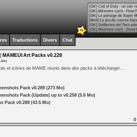
[GK] Le portage de Super M
[Mo5] Le jeu de course fut
[GK] Guillermo del Toro ado
[LTF] Eté 2026 - Séquence 
ires
Traductions
Divers
Chat
[GK] Mistfall Hunter : déjà 
[GK] Wo Long 2 évolue avec
[GK] Crossfire : un TPS à 100
]
MAMEUI Art Packs v0.228
[LS] [PS5] Premiers signes 
 Jets
hots et icônes de MAME réunis dans des packs à télécharger…
enshots Pack v0.289 (273 Mo)
[Mo5] DOOM arrive en cart
[GK] Bethesda fête les 30 
nshots Pack (Update) up to v0.258 (5.6 Mo)
[GK] Roblox : l'action en B
 Pack v0.289 (43.5 Mo)
[GK] Agenda - GeForce NOW
0
[GK] Devolver Digital en a 
[LS] [PS5] ps5-y2jb-autolo