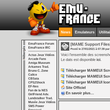
News
Emulateurs
Utilita
EmuFrance Forum
[MAME Support Files
EmuFrance IRC
Posté le
27/01/2021
à
07:39
par
===================
Voici l’ensemble des screens
Actus Jeux Vidéos
Arcade Fans
Le dats est disponible
ici
.
Amiga Museum
Arkames Trad.
Télécharger MAMEUI Scre
Bruno C. Zone
Calice
Télécharger MAMEUI Scree
CBSata
Télécharger MAMEUI Icons
CPS2Shock
EF-Nes
Site Officiel
Fan de la NES
En savoir plus…
GirlFriend Adv.
Landstalker Trad.
Musée Jeux Vidéos
SMS Power