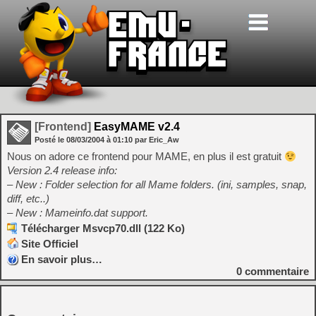
[Frontend]
EasyMAME v2.4
Posté le
08/03/2004
à
01:10
par Eric_Aw
Nous on adore ce frontend pour MAME, en plus il est gratuit
Version 2.4 release info:
– New : Folder selection for all Mame folders. (ini, samples, snap,
diff, etc..)
– New : Mameinfo.dat support.
Télécharger Msvcp70.dll (122 Ko)
Site Officiel
En savoir plus…
0
commentaire