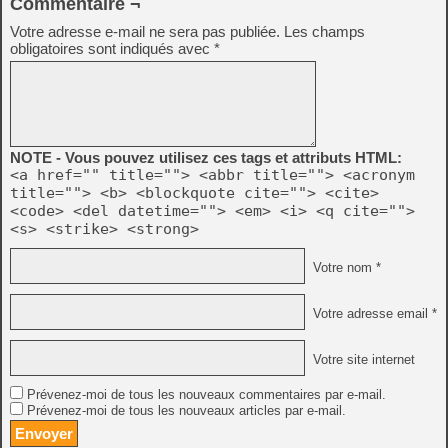
Commentaire ¬
Votre adresse e-mail ne sera pas publiée.
Les champs
obligatoires sont indiqués avec
*
NOTE - Vous pouvez utilisez ces tags et attributs HTML:
<a href="" title=""> <abbr title=""> <acronym
title=""> <b> <blockquote cite=""> <cite>
<code> <del datetime=""> <em> <i> <q cite="">
<s> <strike> <strong>
Votre nom *
Votre adresse email *
Votre site internet
Prévenez-moi de tous les nouveaux commentaires par e-mail.
Prévenez-moi de tous les nouveaux articles par e-mail.