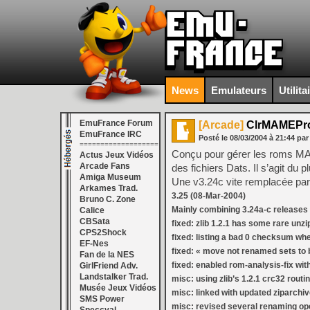
News
Emulateurs
Utilita
EmuFrance Forum
[Arcade]
ClrMAMEPro
EmuFrance IRC
Posté le
08/03/2004
à
21:44
par
===================
Conçu pour gérer les roms M
Actus Jeux Vidéos
Arcade Fans
des fichiers Dats. Il s’agit d
Amiga Museum
Une v3.24c vite remplacée par
Arkames Trad.
3.25 (08-Mar-2004)
Bruno C. Zone
Mainly combining 3.24a-c releases 
Calice
CBSata
fixed: zlib 1.2.1 has some rare unz
CPS2Shock
fixed: listing a bad 0 checksum whe
EF-Nes
fixed: « move not renamed sets to 
Fan de la NES
fixed: enabled rom-analysis-fix wi
GirlFriend Adv.
Landstalker Trad.
misc: using zlib’s 1.2.1 crc32 rout
Musée Jeux Vidéos
misc: linked with updated ziparchive
SMS Power
misc: revised several renaming op