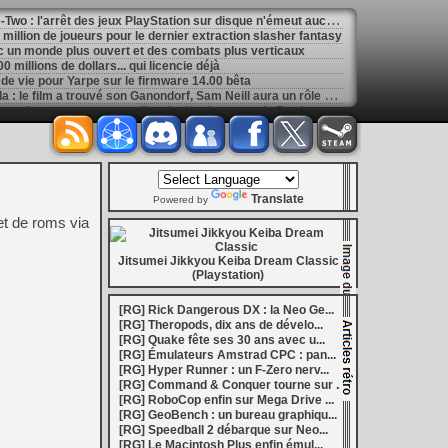
[
GK] Ubisoft, Capcom, Take-Two : l'arrêt des jeux PlayStation sur disque n'émeut aucun grand éditeur
1 million de joueurs pour le dernier extraction slasher fantasy
 un monde plus ouvert et des combats plus verticaux
 millions de dollars... qui licencie déjà
de vie pour Yarpe sur le firmware 14.00 bêta
[
GK] Game and watch - Zelda : le film a trouvé son Ganondorf, Sam Neill aura un rôle posthume
[
GK] Ghost Recon Wildlands revient avec une nouvelle mission, le retour de Predator, le tout en 4K et 60 FPS
[
GK] Mémoire cash - En 2008, Tales of Vesperia réussissait l'alliance du fond et de la forme
[
LS] [PS5] Kyty PS5 accélère encore : Quake II devient entièrement jouable, de nouveaux jeux tournent à 60 FPS
[
GK] Assassin's Creed : Éric Baptizat, le réalisateur d'AC Valhalla fait son retour chez Ubisoft
[
GK] La saga de romans La Guerre des Clans sera adaptée en jeu de rôle au tour par tour
ouche Evercade et en bundle avec la portable Nexus
Translate
ans de Quake avec un gros DLC gratuit
Powered by
ourse s'effondre de 70 % après des résultats décevants
t de roms via
[
GK] Mémoire cash - Dead Cells : l'art subtil de transformer la mort en shoot de dopamine
[
LS] [PS5] Sony déploie une bêta du firmware PS5 : PSSR 2.0 activé par défaut sur PS5 Pro
 : au moins 26 nouveautés en août
Jitsumei Jikkyou Keiba Dream Classic
[
LS] [3DS] 3DShell-next v1.00 le gestionnaire 3DS fait peau neuve avec un lecteur PDF et un moteur entièrement revu
(Playstation)
marre de la Bourse
[
LS] [PS5] fan_target v0.1 un payload PS5 qui permet de personnaliser la température cible du ventilateur
[RG] Rick Dangerous DX : la Neo Ge...
ader passe en v0.9.1 avec le support de YouTube 01.009.253
[RG] Theropods, dix ans de dévelo...
[
GK] Preview : Onimusha : Way of the Sword s'égare-t-il dans son pseudo monde ouvert ?
[RG] Quake fête ses 30 ans avec u...
: Fighting Souls n'aura pas de test aujourd'hui
[RG] Émulateurs Amstrad CPC : pan...
 Electronics Repairs porte bien son nom
[RG] Hyper Runner : un F-Zero nerv...
 vous invite à regarder Netflix le 27 août à 21h
[RG] Command & Conquer tourne sur ...
h : la gestion de bolides en plastique, c'est un métier
[RG] RoboCop enfin sur Mega Drive ...
of Mana, le jeu qui a ensorcelé une génération
[RG] GeoBench : un bureau graphiqu...
les ventes de Switch 2 dépassent déjà celles de la GameCube
[RG] Speedball 2 débarque sur Neo...
[
GK] Kingdom Hearts : accusé d'utiliser l'IA générative sur son visuel de promo, Square Enix invoque « l'erreur humaine »
[RG] Le Macintosh Plus enfin émul...