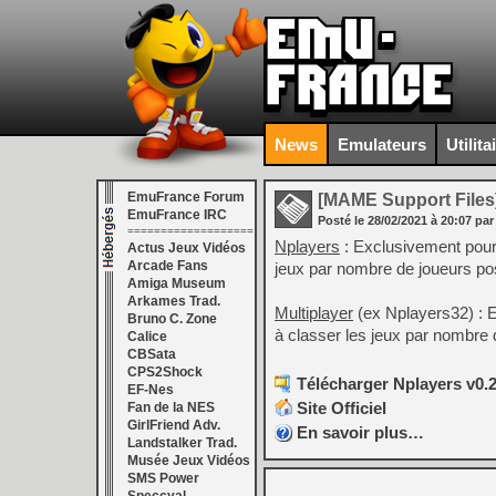
News
Emulateurs
Utilita
EmuFrance Forum
[MAME Support Files
EmuFrance IRC
Posté le
28/02/2021
à
20:07
par
===================
Nplayers
: Exclusivement pour
Actus Jeux Vidéos
Arcade Fans
jeux par nombre de joueurs pos
Amiga Museum
Arkames Trad.
Multiplayer
(ex Nplayers32) : 
Bruno C. Zone
à classer les jeux par nombre 
Calice
CBSata
CPS2Shock
Télécharger Nplayers v0.2
EF-Nes
Site Officiel
Fan de la NES
GirlFriend Adv.
En savoir plus…
Landstalker Trad.
Musée Jeux Vidéos
SMS Power