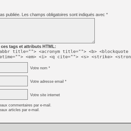
[GK] Résultats Nintendo : 
[GK] Déjà des dégraissage
as publiée.
Les champs obligatoires sont indiqués avec
*
[Mo5] Brickboy cherche à r
[GK] Minecraft et ses « Gra
[GK] Beast of Reincarnation
[GK] Ubisoft : fin de parti
[GK] Mémoire cash - Metroid
ces tags et attributs HTML:
[GK] Dan Houser (GTA) défe
[GK] Comment EA Sports FC
abbr title=""> <acronym title=""> <b> <blockquote 
[GK] Crimson Moon : un Dark
etime=""> <em> <i> <q cite=""> <s> <strike> <stron
[GK] Isle of Reveries : le j
[GK] Moonlighter 2 : The En
Votre nom *
[GK] Capcom relance Monste
Votre adresse email *
[GK] Guillermo del Toro ado
Votre site internet
eaux commentaires par e-mail.
aux articles par e-mail.