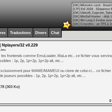
[LTF] Eté 2026 - Séquence 
[GK] Mistfall Hunter : déjà 
[GK] Wo Long 2 évolue avec
[GK] Crossfire : un TPS à 100
[LS] [PS5] Premiers signes 
ires
Traductions
Divers
Chat
]
Nplayers/32 v0.229
 Jets
[Mo5] DOOM arrive en cart
 les frontends comme EmuLoader, MaLa etc.. ce fichier vous servira 
[GK] Bethesda fête les 30 
sibles : 1p, 2p, 1p+2p, 1p+2p alt, etc…
[GK] Roblox : l'action en B
Exclusivement pour MAME/MAMEUI ou clone de celui-ci… ce fichier 
[GK] Agenda - GeForce NOW
de joueurs possibles : 1p, 2p, 1p+2p, 1p+2p alt, etc…
[GK] Devolver Digital en a 
78 (303 Ko)
[LS] [PS5] ps5-y2jb-autolo
[GK] Pourquoi Marvel Tokon 
[GK] Test : Restory : Chill
0
[GK] GTA 6 : Rockstar Games
[GK] Hot Wheels Infinite Rus
[GK] Mémoire cash - Secret 