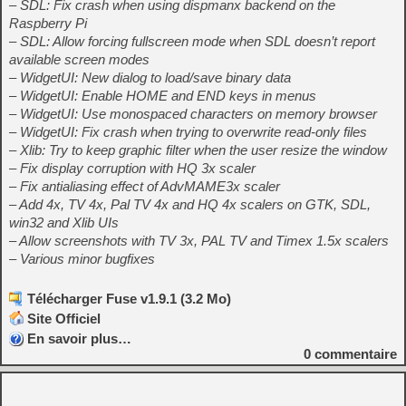
– SDL: Fix crash when using dispmanx backend on the
Raspberry Pi
– SDL: Allow forcing fullscreen mode when SDL doesn’t report
available screen modes
– WidgetUI: New dialog to load/save binary data
– WidgetUI: Enable HOME and END keys in menus
– WidgetUI: Use monospaced characters on memory browser
– WidgetUI: Fix crash when trying to overwrite read-only files
– Xlib: Try to keep graphic filter when the user resize the window
– Fix display corruption with HQ 3x scaler
– Fix antialiasing effect of AdvMAME3x scaler
– Add 4x, TV 4x, Pal TV 4x and HQ 4x scalers on GTK, SDL,
win32 and Xlib UIs
– Allow screenshots with TV 3x, PAL TV and Timex 1.5x scalers
– Various minor bugfixes
Télécharger Fuse v1.9.1 (3.2 Mo)
Site Officiel
En savoir plus…
0
commentaire