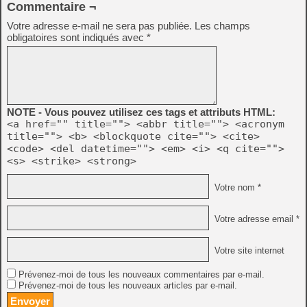
Commentaire ¬
Votre adresse e-mail ne sera pas publiée.
Les champs
obligatoires sont indiqués avec
*
NOTE - Vous pouvez utilisez ces tags et attributs HTML:
<a href="" title=""> <abbr title=""> <acronym
title=""> <b> <blockquote cite=""> <cite>
<code> <del datetime=""> <em> <i> <q cite="">
<s> <strike> <strong>
Votre nom *
Votre adresse email *
Votre site internet
Prévenez-moi de tous les nouveaux commentaires par e-mail.
Prévenez-moi de tous les nouveaux articles par e-mail.