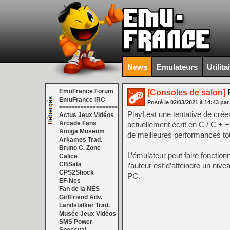
News
Emulateurs
Utilita
EmuFrance Forum
[Consoles de salon]
P
EmuFrance IRC
Posté le
02/03/2021
à
14:43
par
===================
Play! est une tentative de cré
Actus Jeux Vidéos
Arcade Fans
actuellement écrit en C / C + +
Amiga Museum
de meilleures performances to
Arkames Trad.
Bruno C. Zone
L’émulateur peut faire fonctio
Calice
CBSata
l’auteur est d’atteindre un niv
CPS2Shock
PC.
EF-Nes
Fan de la NES
GirlFriend Adv.
Landstalker Trad.
Musée Jeux Vidéos
SMS Power