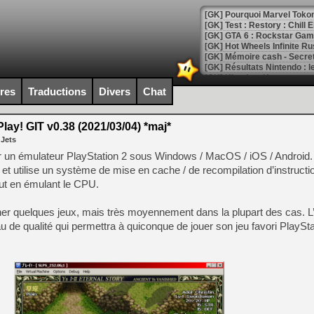
[GK] Pourquoi Marvel Tokon 
[GK] Test : Restory : Chill
[GK] GTA 6 : Rockstar Games
[GK] Hot Wheels Infinite Rus
[GK] Mémoire cash - Secret 
[GK] Résultats Nintendo : 
[GK] Déjà des dégraissage
ires
Traductions
Divers
Chat
[Mo5] Brickboy cherche à r
[GK] Minecraft et ses « Gra
lay! GIT v0.38 (2021/03/04) *maj*
 Jets
[GK] Beast of Reincarnation
[GK] Ubisoft : fin de parti
er un émulateur PlayStation 2 sous Windows / MacOS / iOS / Android. 
[GK] Mémoire cash - Metroid
 et utilise un système de mise en cache / de recompilation d’instructi
[GK] Dan Houser (GTA) défe
ut en émulant le CPU.
[GK] Comment EA Sports FC
[GK] Crimson Moon : un Dark
[GK] Isle of Reveries : le j
nner quelques jeux, mais très moyennement dans la plupart des cas. L’
[GK] Moonlighter 2 : The En
eau de qualité qui permettra à quiconque de jouer son jeu favori PlaySt
[GK] Capcom relance Monste
[Mo5] Deux inédits du Virtu
[GK] Le beat'em up The Walk
[GK] Endless Legend 2 : enf