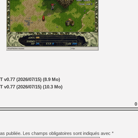
[LS] [PS5] Le WebKit Userl
[GK] Oubliez Crazy Taxi, S
[LS] [Switch] NSZ 5.0.0 es
[GK] No More Room in Hell 2
[GK] Un chatbot Atelier Ryz
[GK] Mémoire cash - Splatte
[GK] Nvidia : le prix des 
T v0.77 (2026/07/15) (8.9 Mo)
[GK] Suikoden Star Leap : 
T v0.77 (2026/07/15) (10.3 Mo)
[Mo5] La mini borne d’arc
0
as publiée.
Les champs obligatoires sont indiqués avec
*