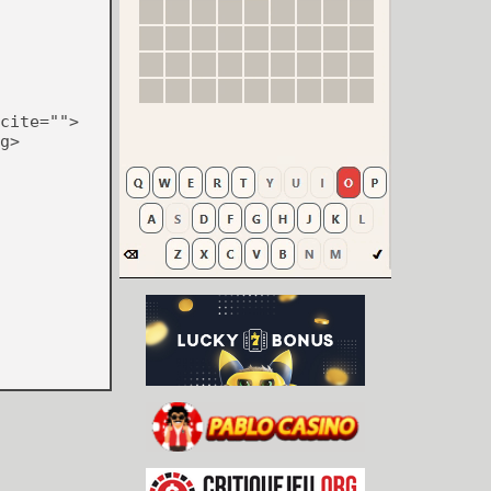
cite="">
g>