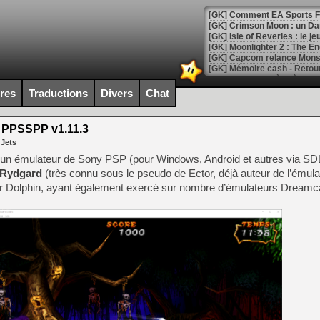
[GK] Comment EA Sports FC
[GK] Crimson Moon : un Dark
[GK] Isle of Reveries : le j
[GK] Moonlighter 2 : The En
[GK] Capcom relance Monste
ires
Traductions
Divers
Chat
[Mo5] Deux inédits du Virtu
[GK] Le beat'em up The Walk
PPSSPP v1.11.3
 Jets
[GK] Endless Legend 2 : enf
n émulateur de Sony PSP (pour Windows, Android et autres via SDL)
 Rydgard
(très connu sous le pseudo de Ector, déjà auteur de l’émul
r Dolphin, ayant également exercé sur nombre d’émulateurs Dreamca
[LS] [PS5] Le WebKit Userl
[GK] Oubliez Crazy Taxi, S
[LS] [Switch] NSZ 5.0.0 es
[GK] No More Room in Hell 2
[GK] Un chatbot Atelier Ryz
[GK] Mémoire cash - Splatte