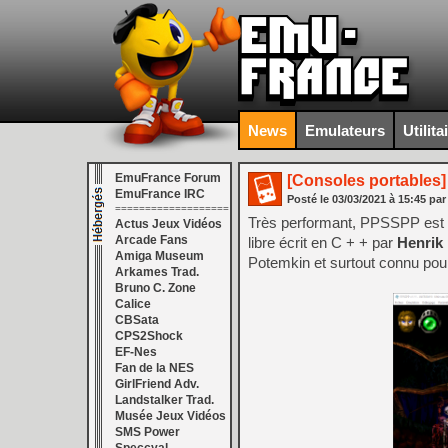
News
Emulateurs
Utilita
EmuFrance Forum
[Consoles portables]
EmuFrance IRC
Posté le
03/03/2021
à
15:45
par
===================
Très performant, PPSSPP est u
Actus Jeux Vidéos
Arcade Fans
libre écrit en C + + par
Henrik
Amiga Museum
Potemkin et surtout connu pou
Arkames Trad.
Bruno C. Zone
Calice
CBSata
CPS2Shock
EF-Nes
Fan de la NES
GirlFriend Adv.
Landstalker Trad.
Musée Jeux Vidéos
SMS Power