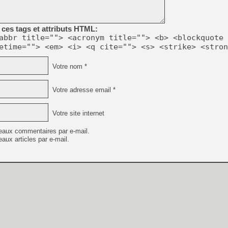
[GK] Moonlighter 2 : The En
[GK] Capcom relance Monste
ces tags et attributs HTML:
abbr title=""> <acronym title=""> <b> <blockquote 
etime=""> <em> <i> <q cite=""> <s> <strike> <stron
[GK] Le beat'em up The Walk
[GK] Endless Legend 2 : enf
Votre nom *
Votre adresse email *
[LS] [PS5] Le WebKit Userl
Votre site internet
[GK] Oubliez Crazy Taxi, S
eaux commentaires par e-mail.
aux articles par e-mail.
[LS] [Switch] NSZ 5.0.0 es