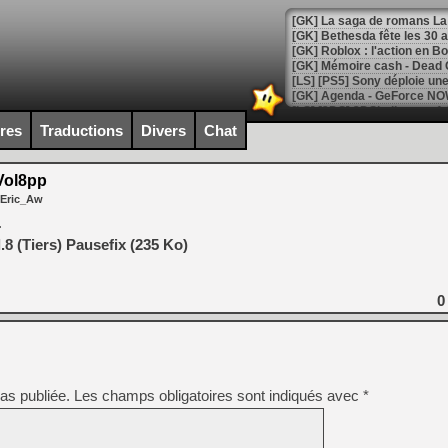
[GK] Bethesda fête les 30 
[GK] Roblox : l'action en B
[GK] Agenda - GeForce NOW
[GK] Devolver Digital en a 
ires
Traductions
Divers
Chat
[LS] [PS5] ps5-y2jb-autolo
Vol8pp
[GK] Pourquoi Marvel Tokon 
 Eric_Aw
[GK] Test : Restory : Chill
[GK] GTA 6 : Rockstar Games
.
[GK] Hot Wheels Infinite Rus
8 (Tiers) Pausefix (235 Ko)
[GK] Mémoire cash - Secret 
[GK] Résultats Nintendo : 
[GK] Déjà des dégraissage
0
[GK] Minecraft et ses « Gra
[GK] Beast of Reincarnation
[GK] Ubisoft : fin de parti
[GK] Mémoire cash - Metroid
as publiée.
Les champs obligatoires sont indiqués avec
*
[GK] Dan Houser (GTA) défe
[GK] Comment EA Sports FC
[GK] Crimson Moon : un Dark
[GK] Isle of Reveries : le j