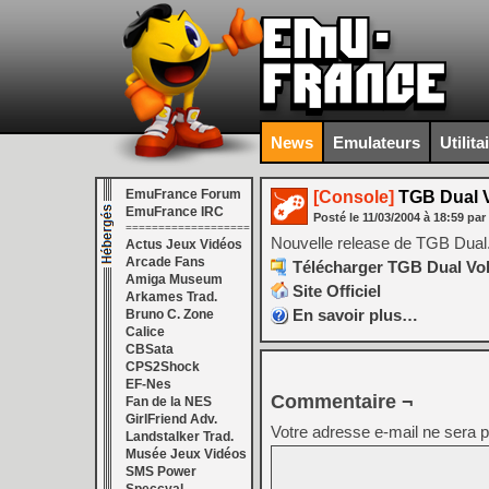
News
Emulateurs
Utilita
EmuFrance Forum
[Console]
TGB Dual 
EmuFrance IRC
Posté le
11/03/2004
à
18:59
par
===================
Nouvelle release de TGB Dual
Actus Jeux Vidéos
Arcade Fans
Télécharger TGB Dual Vol.
Amiga Museum
Site Officiel
Arkames Trad.
En savoir plus…
Bruno C. Zone
Calice
CBSata
CPS2Shock
EF-Nes
Commentaire ¬
Fan de la NES
GirlFriend Adv.
Votre adresse e-mail ne sera p
Landstalker Trad.
Musée Jeux Vidéos
SMS Power