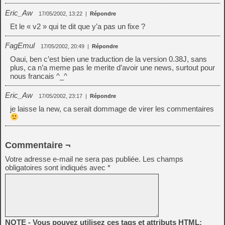
Eric_Aw
17/05/2002, 13:22
|
Répondre
Et le « v2 » qui te dit que y’a pas un fixe ?
FagEmul
17/05/2002, 20:49
|
Répondre
Oaui, ben c’est bien une traduction de la version 0.38J, sans
plus, ca n’a meme pas le merite d’avoir une news, surtout pour
nous francais ^_^
Eric_Aw
17/05/2002, 23:17
|
Répondre
je laisse la new, ca serait dommage de virer les commentaires
Commentaire ¬
Votre adresse e-mail ne sera pas publiée.
Les champs
obligatoires sont indiqués avec
*
NOTE - Vous pouvez utilisez ces tags et attributs HTML: