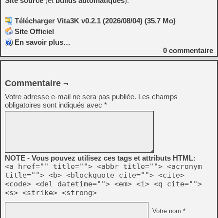
Site source
(et
builds automatiques
).
Télécharger Vita3K v0.2.1 (2026/08/04) (35.7 Mo)
Site Officiel
En savoir plus…
0
commentaire
Commentaire ¬
Votre adresse e-mail ne sera pas publiée.
Les champs
obligatoires sont indiqués avec
*
NOTE - Vous pouvez utilisez ces tags et attributs HTML:
<a href="" title=""> <abbr title=""> <acronym
title=""> <b> <blockquote cite=""> <cite>
<code> <del datetime=""> <em> <i> <q cite="">
<s> <strike> <strong>
Votre nom *