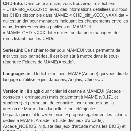
CHD-Info
: Dans cette archive, vous trouverez trois fichiers:
« CHD-Info_vXXX.txt », avec des informations détaillées sur tous
les CHDs disponible dans MAME; « CHD_diff_vXXX_vXXX.dat »
qui est un dat pour managers indiquant les changements entre les
deux dernières versions publiées de MAME et
« MAME_CHD_vXXX.dat » qui est un dat pour managers de
roms listant tous les CHDs.
Series.ini
: Ce
fichier
folder pour MAMEUI vous permettra de
trier vos jeux par séries. Il est bien sûr à mettre dans le sous-
répertoire Folders de MAME(Arcade).
Languages.ini
: Un fichier ini pour MAME(Arcade) qui vous dira le
langage qu’utilise le jeu: Japonais, Anglais, Chinois…
Version.ini
: Il s’agit d’un fichier ini destiné à MAMEUI (Arcade +
consoles + ordinateurs) mais également à MAME (v0.171 et
supérieur) et permettant de connaitre, pour chaque jeux, la
version de Mame dans laquelle ils ont été ajoutés.
Le pack qui inclut le « version.ini » propose également les fichiers
dédiés à MAME: Arcade.ini (Liste des jeux d’arcade),
Arcade_NOBIOS.ini (Liste des jeux d’arcade moins les BIOS) et