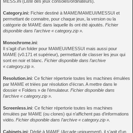
MESS.ini (Liste des jeux consoles/ordinateurs).
Category.ini:
Fichier destiné à MAME/MAMEUI/MESSUI et
permettant de connaitre, pour chaque jeux, la version ou la
catégorie de MAME dans laquelle ils ont été ajoutés.
Fichier
disponible dans l’archive « category.zip ».
Monochrome.ini
:
Il s’agit d’un folder pour MAMEUI/MESSUI mais aussi pour
MAME (v0.171 et supérieur), permettant de classer les jeux qui
sont en noir et blanc.
Fichier disponible dans l’archive
« category.zip ».
Resolution.ini
: Ce fichier répertorie toutes les machines émulées
par MAME et triées par résolution d’écran. A mettre dans le
dossier « Folders » de l’émulateur.
Fichier disponible dans
l’archive « category.zip ».
Screenless.ini
: Ce fichier répertorie toutes les machines
émulées par MAME (ou clones) qui n’affichent pas d’informations
vidéo.
Fichier disponible dans l’archive « category.zip ».
Cabinets.ini
: Dédié à MAME (Arcade uniquement), il s’agit d’un