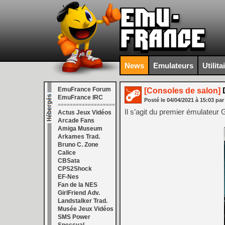
News
Emulateurs
Utilita
EmuFrance Forum
[Consoles de salon]
D
EmuFrance IRC
Posté le
04/04/2021
à
15:03
par
===================
Il s’agit du premier émulateu
Actus Jeux Vidéos
Arcade Fans
Amiga Museum
Arkames Trad.
Bruno C. Zone
Calice
CBSata
CPS2Shock
EF-Nes
Fan de la NES
GirlFriend Adv.
Landstalker Trad.
Musée Jeux Vidéos
SMS Power