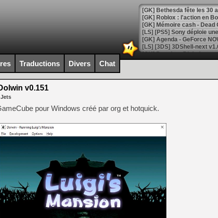
[GK] Bethesda fête les 30 
[GK] Roblox : l'action en B
[GK] Agenda - GeForce NOW
[GK] Devolver Digital en a 
ires
Traductions
Divers
Chat
[LS] [PS5] ps5-y2jb-autolo
[GK] Pourquoi Marvel Tokon 
olwin v0.151
[GK] Test : Restory : Chill
 Jets
[GK] GTA 6 : Rockstar Games
[GK] Hot Wheels Infinite Rus
r GameCube pour Windows créé par org et hotquick.
[GK] Mémoire cash - Secret 
[GK] Résultats Nintendo : 
[GK] Déjà des dégraissage
[GK] Minecraft et ses « Gra
[GK] Beast of Reincarnation
[GK] Ubisoft : fin de parti
[GK] Mémoire cash - Metroid
[GK] Dan Houser (GTA) défe
[GK] Comment EA Sports FC
[GK] Crimson Moon : un Dark
[GK] Isle of Reveries : le j
[GK] Moonlighter 2 : The En