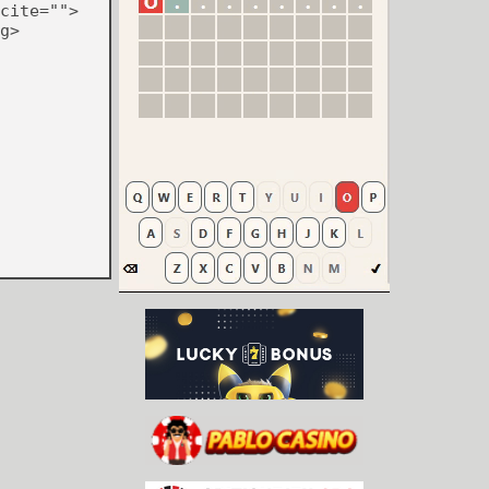
cite="">
g>