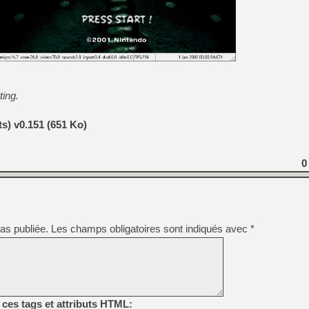
[GK] Capcom relance Monste
[GK] Le beat'em up The Walk
[GK] Endless Legend 2 : enf
ting.
[LS] [PS5] Le WebKit Userl
ts) v0.151 (651 Ko)
[GK] Oubliez Crazy Taxi, S
0
[LS] [Switch] NSZ 5.0.0 es
as publiée.
Les champs obligatoires sont indiqués avec
*
ces tags et attributs HTML: