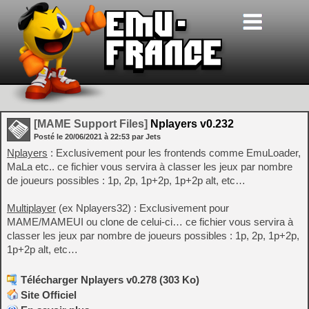
[MAME Support Files]
Nplayers v0.232
Posté le
20/06/2021
à
22:53
par Jets
Nplayers
: Exclusivement pour les frontends comme EmuLoader,
MaLa etc.. ce fichier vous servira à classer les jeux par nombre
de joueurs possibles : 1p, 2p, 1p+2p, 1p+2p alt, etc…
Multiplayer
(ex Nplayers32) : Exclusivement pour
MAME/MAMEUI ou clone de celui-ci… ce fichier vous servira à
classer les jeux par nombre de joueurs possibles : 1p, 2p, 1p+2p,
1p+2p alt, etc…
Télécharger Nplayers v0.278 (303 Ko)
Site Officiel