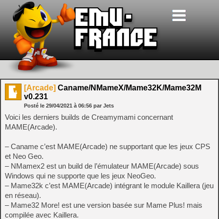
[Arcade]
Caname/NMameX/Mame32K/Mame32M
v0.231
Posté le
29/04/2021
à
06:56
par Jets
Voici les derniers builds de Creamymami concernant
MAME(Arcade).
– Caname c’est MAME(Arcade) ne supportant que les jeux CPS
et Neo Geo.
– NMamex2 est un build de l’émulateur MAME(Arcade) sous
Windows qui ne supporte que les jeux NeoGeo.
– Mame32k c’est MAME(Arcade) intégrant le module Kaillera (jeu
en réseau).
– Mame32 More! est une version basée sur Mame Plus! mais
compilée avec Kaillera.