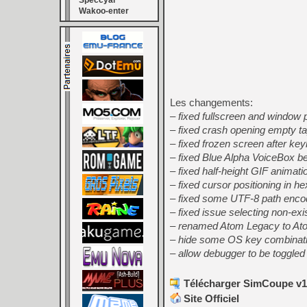
Speccyal
Wakoo-enter
Les changements:
– fixed fullscreen and window 
– fixed crash opening empty t
– fixed frozen screen after ke
– fixed Blue Alpha VoiceBox b
– fixed half-height GIF animati
– fixed cursor positioning in h
– fixed some UTF-8 path encod
– fixed issue selecting non-exis
– renamed Atom Legacy to At
– hide some OS key combinati
– allow debugger to be toggled
Télécharger SimCoupe v1.
Site Officiel