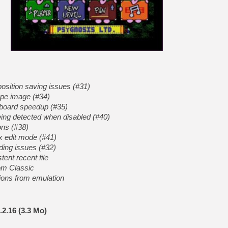
[LS] [PS5] Le WebKit Userl
[GK] Oubliez Crazy Taxi, S
[LS] [Switch] NSZ 5.0.0 es
position saving issues (#31)
[GK] No More Room in Hell 2
ape image (#34)
[GK] Un chatbot Atelier Ryz
yboard speedup (#35)
eing detected when disabled (#40)
[GK] Mémoire cash - Splatte
[GK] Nvidia : le prix des 
ons (#38)
[GK] Suikoden Star Leap : 
ex edit mode (#41)
ing issues (#32)
[Mo5] La mini borne d’arc
tent recent file
om Classic
ons from emulation
2.16 (3.3 Mo)