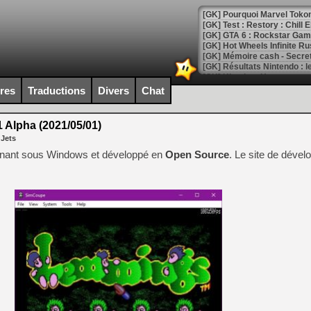
[GK] Pourquoi Marvel Tokon 
[GK] Test : Restory : Chill
[GK] GTA 6 : Rockstar Games
[GK] Hot Wheels Infinite Rus
[GK] Mémoire cash - Secret 
[GK] Résultats Nintendo : 
[GK] Déjà des dégraissage
ires
Traductions
Divers
Chat
[Mo5] Brickboy cherche à r
[GK] Minecraft et ses « Gra
Alpha (2021/05/01)
 Jets
[GK] Beast of Reincarnation
[GK] Ubisoft : fin de parti
nant sous Windows et développé en
Open Source
. Le site de déve
[GK] Mémoire cash - Metroid
[GK] Dan Houser (GTA) défe
[GK] Comment EA Sports FC
[GK] Crimson Moon : un Dark
[GK] Isle of Reveries : le j
[GK] Moonlighter 2 : The En
[GK] Capcom relance Monste
[Mo5] Deux inédits du Virtu
[GK] Le beat'em up The Walk
[GK] Endless Legend 2 : enf