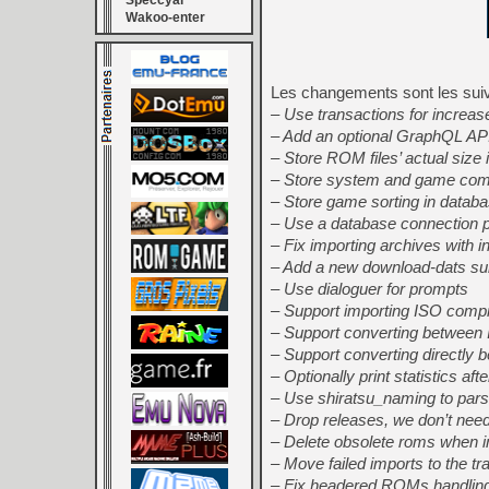
Speccyal
Wakoo-enter
Les changements sont les sui
– Use transactions for increa
– Add an optional GraphQL API
– Store ROM files’ actual size
– Store system and game comp
– Store game sorting in databas
– Use a database connection 
– Fix importing archives with in
– Add a new download-dats 
– Use dialoguer for prompts
– Support importing ISO com
– Support converting betwee
– Support converting directly 
– Optionally print statistics af
– Use shiratsu_naming to par
– Drop releases, we don’t nee
– Delete obsolete roms when i
– Move failed imports to the tr
– Fix headered ROMs handlin