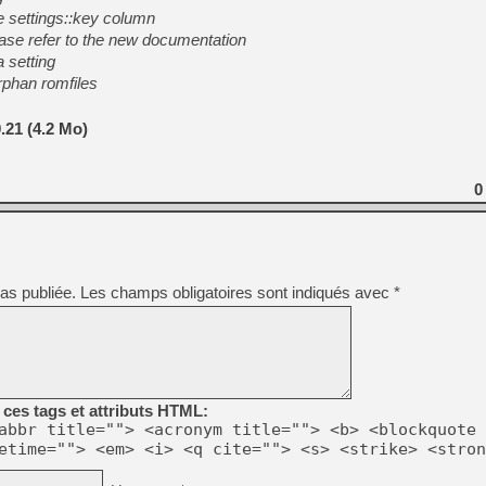
he settings::key column
lease refer to the new documentation
a setting
rphan romfiles
21 (4.2 Mo)
0
as publiée.
Les champs obligatoires sont indiqués avec
*
ces tags et attributs HTML:
abbr title=""> <acronym title=""> <b> <blockquote 
etime=""> <em> <i> <q cite=""> <s> <strike> <stron