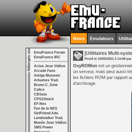
News
Emulateurs
Utilita
EmuFrance Forum
[Utilitaires Multi-sys
EmuFrance IRC
Posté le
10/05/2021
à
14:08
par
===================
OxyROMon
est un gestionnair
Actus Jeux Vidéos
Arcade Fans
un serveur, mais peut aussi trè
Amiga Museum
les fichiers ROM par rapport a
Arkames Trad.
d’archivage.
Bruno C. Zone
Calice
CBSata
CPS2Shock
EF-Nes
Fan de la NES
GirlFriend Adv.
Landstalker Trad.
Musée Jeux Vidéos
SMS Power