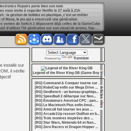
 Electronics Repairs porte bien son nom
 vous invite à regarder Netflix le 27 août à 21h
h : la gestion de bolides en plastique, c'est un métier
of Mana, le jeu qui a ensorcelé une génération
les ventes de Switch 2 dépassent déjà celles de la GameCube
[
GK] Kingdom Hearts : accusé d'utiliser l'IA générative sur son visuel de promo, Square Enix invoque « l'erreur humaine »
s autour de Halo : Campaign Evolved
[
GK] Inspiré par System Shock 2 et Doom 3, le FPS DERELIKT veut vous foutre la trouille à la fin 2026
ecréer l’affichage emblématique de la Game Boy
phismes Éclatants » arriveront sur Switch 2 en octobre
[
LS] [XB360] Xbox360BadUpdate v1.3 l'exploit Xbox 360 gagne en fiabilité et ajoute un mode de récupération
 : après un accueil mitigé, Game Freak va revoir sa copie
Translate
e pour Champions Tactics, le jeu NFT ferme ses portes
Powered by
 : l'hymne ultime à la solitude a déjà quarante ans
 installé sur
nd le maintien des jeux physiques pour les joueurs
OM, il vérifie
 27 veut apporter du sang neuf avec le mode The Grounds
Legend of the River King GB (Game Boy)
jectif
siders médiéval à petit prix pour la rentrée
eu inspiré des Zelda de la Game Boy arrivera à la rentrée 2026
[RG] Command & Conquer tourne sur ...
dless Vault arrive sur le marché en 1.0
[RG] RoboCop enfin sur Mega Drive ...
r Hunter Wilds avec un prologue gratuit
[RG] GeoBench : un bureau graphiqu...
[
GK] Mémoire cash - Retour sur Hybrid Heaven, l'étrange exclusivité Konami de la Nintendo 64
[RG] Speedball 2 débarque sur Neo...
[
GK] Nouvelle grève à Quantic Dream (Detroit : Become Human) contre les 115 licenciements
[RG] Émulateurs Amstrad CPC : pan...
[
GK] Mafia The Old Country : l'extension « Homme d'honneur » se dévoile avant sa sortie
[RG] Le Macintosh Plus enfin émul...
[
GK] Marvel's Spider-Man : le succès de Brand New Day au cinéma fait bondir la fréquentation des jeux Insomniac
[RG] Amico8 fait tourner les jeux ...
al Boy disponibles sur le Nintendo Switch Online
[RG] Arcade1Up ressort OutRun en b...
ing Dead : Streets of Survival tient sa date de sortie
[RG] Trois montres inspirées des ...
[
GK] C'est officiel, Electronic Arts devient la propriété de l'Arabie saoudite et quitte le marché boursier
[RG] Star Wars, Nintendo 64 et Nan...
in la 1.0, Amplitude bourre les nouvelles factions
[RG] Zero Racers et Dragon Hopper ...
[
LS] [PS5] BD-JB5 : Gezine renomme son exploit Blu-ray Java pour PS5, avec un support confirmé jusqu'au 13.42