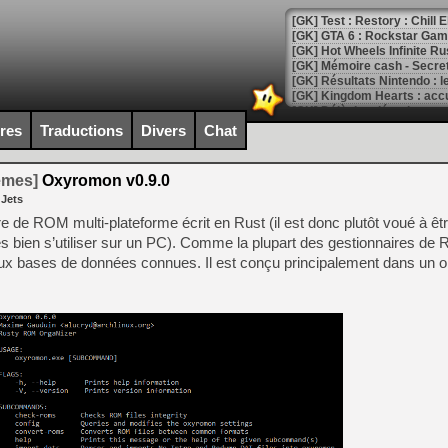
[GK] Test : Restory : Chill
[GK] GTA 6 : Rockstar Games
[GK] Hot Wheels Infinite Rus
[GK] Mémoire cash - Secret 
[GK] Résultats Nintendo : 
[GK] Déjà des dégraissage
ires
Traductions
Divers
Chat
[Mo5] Brickboy cherche à r
[GK] Minecraft et ses « Gra
temes]
Oxyromon v0.9.0
[GK] Beast of Reincarnation
 Jets
[GK] Ubisoft : fin de parti
[GK] Mémoire cash - Metroid
e de ROM multi-plateforme écrit en Rust (il est donc plutôt voué à être
[GK] Dan Houser (GTA) défe
s bien s’utiliser sur un PC). Comme la plupart des gestionnaires de R
[GK] Comment EA Sports FC
ux bases de données connues. Il est conçu principalement dans un ob
[GK] Crimson Moon : un Dark
[GK] Isle of Reveries : le j
[GK] Moonlighter 2 : The En
[GK] Capcom relance Monste
[Mo5] Deux inédits du Virtu
[GK] Le beat'em up The Walk
[GK] Endless Legend 2 : enf