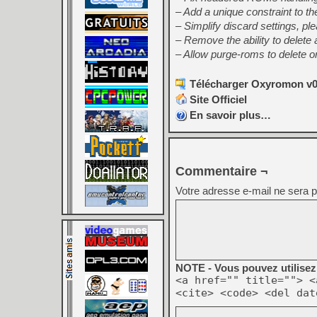
– Add a unique constraint to t
– Simplify discard settings, p
– Remove the ability to delete 
– Allow purge-roms to delete o
Télécharger Oxyromon v0.
Site Officiel
En savoir plus…
Commentaire ¬
Votre adresse e-mail ne sera p
NOTE - Vous pouvez utilisez 
<a href="" title=""> <
<cite> <code> <del dat