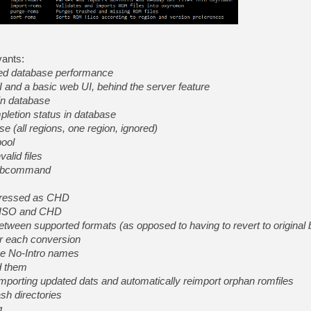
[LS] [PS5] Le WebKit Userl
vants:
[GK] Oubliez Crazy Taxi, S
sed database performance
 and a basic web UI, behind the server feature
[LS] [Switch] NSZ 5.0.0 es
 in database
letion status in database
[GK] No More Room in Hell 2
e (all regions, one region, ignored)
[GK] Un chatbot Atelier Ryz
pool
[GK] Mémoire cash - Splatte
valid files
[GK] Nvidia : le prix des 
subcommand
[GK] Suikoden Star Leap : 
[Mo5] La mini borne d’arc
pressed as CHD
n ISO and CHD
[GK] Pourquoi Marvel Tokon 
between supported formats (as opposed to having to revert to original
ter each conversion
se No-Intro names
d them
mporting updated dats and automatically reimport orphan romfiles
ash directories
g