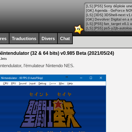
[GK] Agenda - GeForce NOW
[GK] Devolver Digital en a 
[LS] [PS5] ps5-y2jb-autolo
[GK] Pourquoi Marvel Tokon 
ires
Traductions
Divers
Chat
[GK] Test : Restory : Chill
[GK] GTA 6 : Rockstar Games
[GK] Hot Wheels Infinite Rus
intendulator (32 & 64 bits) v0.985 Beta (2021/05/24)
[GK] Mémoire cash - Secret 
 Jets
[GK] Résultats Nintendo : 
intendulator, l’émulateur Nintendo NES.
[GK] Déjà des dégraissage
[Mo5] Brickboy cherche à r
[GK] Minecraft et ses « Gra
[GK] Beast of Reincarnation
[GK] Ubisoft : fin de parti
[GK] Mémoire cash - Metroid
[GK] Dan Houser (GTA) défe
[GK] Comment EA Sports FC
[GK] Crimson Moon : un Dark
[GK] Isle of Reveries : le j
[GK] Moonlighter 2 : The En
[GK] Capcom relance Monste