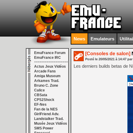
News
Emulateurs
Utilita
EmuFrance Forum
[Consoles de salon]
N
EmuFrance IRC
Posté le
20/05/2021
à
14:47
par
===================
Les derniers builds betas de N
Actus Jeux Vidéos
Arcade Fans
Amiga Museum
Arkames Trad.
Bruno C. Zone
Calice
CBSata
CPS2Shock
EF-Nes
Fan de la NES
GirlFriend Adv.
Landstalker Trad.
Musée Jeux Vidéos
SMS Power