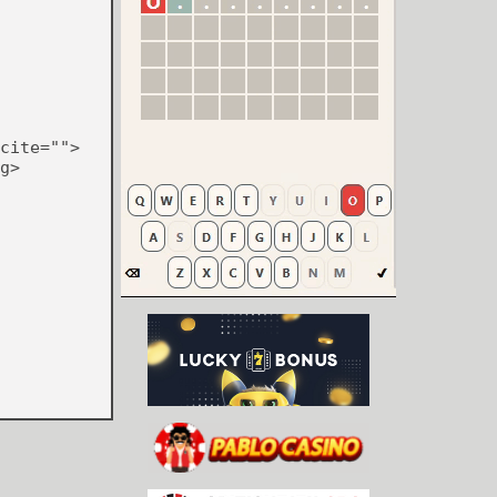
cite="">
g>