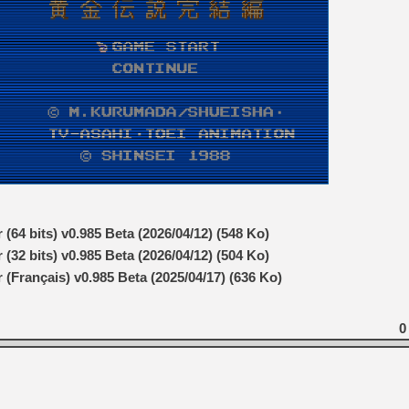
[Mo5] Deux inédits du Virtu
[GK] Le beat'em up The Walk
[GK] Endless Legend 2 : enf
[LS] [PS5] Le WebKit Userl
[GK] Oubliez Crazy Taxi, S
[LS] [Switch] NSZ 5.0.0 es
(64 bits) v0.985 Beta (2026/04/12) (548 Ko)
(32 bits) v0.985 Beta (2026/04/12) (504 Ko)
[GK] No More Room in Hell 2
 (Français) v0.985 Beta (2025/04/17) (636 Ko)
0