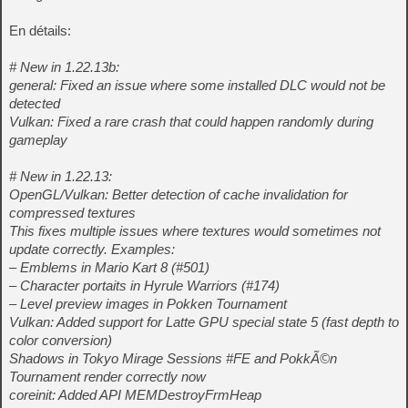
En détails:
# New in 1.22.13b:
general: Fixed an issue where some installed DLC would not be
detected
Vulkan: Fixed a rare crash that could happen randomly during
gameplay
# New in 1.22.13:
OpenGL/Vulkan: Better detection of cache invalidation for
compressed textures
This fixes multiple issues where textures would sometimes not
update correctly. Examples:
– Emblems in Mario Kart 8 (#501)
– Character portaits in Hyrule Warriors (#174)
– Level preview images in Pokken Tournament
Vulkan: Added support for Latte GPU special state 5 (fast depth to
color conversion)
Shadows in Tokyo Mirage Sessions #FE and PokkÃ©n
Tournament render correctly now
coreinit: Added API MEMDestroyFrmHeap