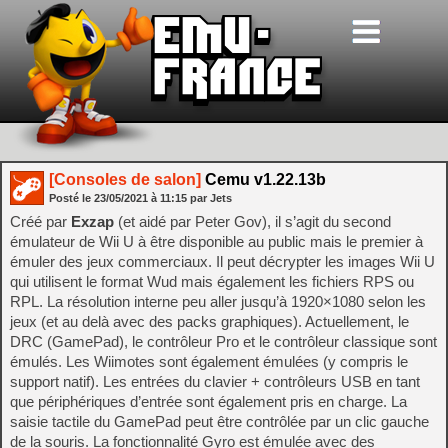
[Consoles de salon]
Cemu v1.22.13b
Posté le
23/05/2021
à
11:15
par Jets
Créé par
Exzap
(et aidé par Peter Gov), il s’agit du second
émulateur de Wii U à être disponible au public mais le premier à
émuler des jeux commerciaux. Il peut décrypter les images Wii U
qui utilisent le format Wud mais également les fichiers RPS ou
RPL. La résolution interne peu aller jusqu’à 1920×1080 selon les
jeux (et au delà avec des packs graphiques). Actuellement, le
DRC (GamePad), le contrôleur Pro et le contrôleur classique sont
émulés. Les Wiimotes sont également émulées (y compris le
support natif). Les entrées du clavier + contrôleurs USB en tant
que périphériques d’entrée sont également pris en charge. La
saisie tactile du GamePad peut être contrôlée par un clic gauche
de la souris. La fonctionnalité Gyro est émulée avec des