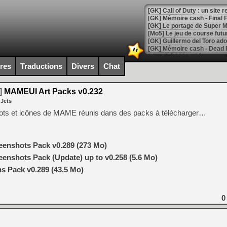
[GK] Le portage de Super M
[Mo5] Le jeu de course fut
[GK] Guillermo del Toro ado
[LTF] Eté 2026 - Séquence 
ires
Traductions
Divers
Chat
[GK] Mistfall Hunter : déjà 
[GK] Wo Long 2 évolue avec
[GK] Crossfire : un TPS à 100
]
MAMEUI Art Packs v0.232
[LS] [PS5] Premiers signes 
 Jets
hots et icônes de MAME réunis dans des packs à télécharger…
enshots Pack v0.289 (273 Mo)
[Mo5] DOOM arrive en cart
[GK] Bethesda fête les 30 
nshots Pack (Update) up to v0.258 (5.6 Mo)
[GK] Roblox : l'action en B
 Pack v0.289 (43.5 Mo)
[GK] Agenda - GeForce NOW
0
[GK] Devolver Digital en a 
[LS] [PS5] ps5-y2jb-autolo