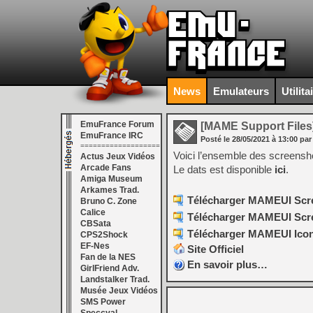
News
Emulateurs
Utilita
EmuFrance Forum
[MAME Support Files
EmuFrance IRC
Posté le
28/05/2021
à
13:00
par
===================
Voici l’ensemble des screens
Actus Jeux Vidéos
Arcade Fans
Le dats est disponible
ici
.
Amiga Museum
Arkames Trad.
Télécharger MAMEUI Scre
Bruno C. Zone
Calice
Télécharger MAMEUI Scree
CBSata
Télécharger MAMEUI Icons
CPS2Shock
EF-Nes
Site Officiel
Fan de la NES
En savoir plus…
GirlFriend Adv.
Landstalker Trad.
Musée Jeux Vidéos
SMS Power