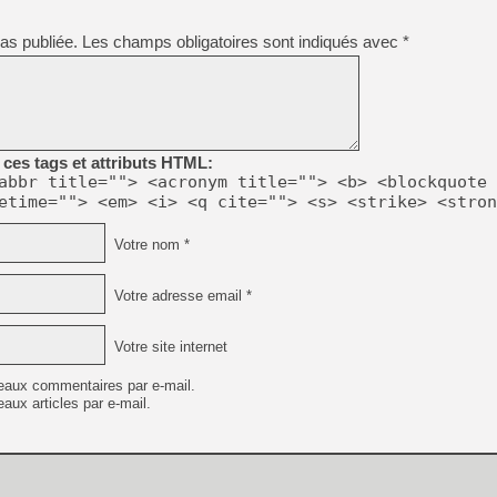
[GK] Pourquoi Marvel Tokon 
[GK] Test : Restory : Chill
as publiée.
Les champs obligatoires sont indiqués avec
*
[GK] GTA 6 : Rockstar Games
[GK] Hot Wheels Infinite Rus
[GK] Mémoire cash - Secret 
[GK] Résultats Nintendo : 
[GK] Déjà des dégraissage
[Mo5] Brickboy cherche à r
ces tags et attributs HTML:
[GK] Minecraft et ses « Gra
abbr title=""> <acronym title=""> <b> <blockquote 
etime=""> <em> <i> <q cite=""> <s> <strike> <stron
[GK] Beast of Reincarnation
[GK] Ubisoft : fin de parti
[GK] Mémoire cash - Metroid
Votre nom *
[GK] Dan Houser (GTA) défe
[GK] Comment EA Sports FC
[GK] Crimson Moon : un Dark
Votre adresse email *
[GK] Isle of Reveries : le j
[GK] Moonlighter 2 : The En
Votre site internet
eaux commentaires par e-mail.
aux articles par e-mail.