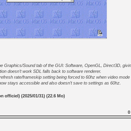
[GK] Ubisoft : fin de parti
[GK] Mémoire cash - Metroid
[GK] Dan Houser (GTA) défe
[GK] Comment EA Sports FC
[GK] Crimson Moon : un Dark
[GK] Isle of Reveries : le j
[GK] Moonlighter 2 : The En
[GK] Capcom relance Monste
[Mo5] Deux inédits du Virtu
[GK] Le beat'em up The Walk
the Graphics/Sound tab of the GUI: Software, OpenGL, Direct3D, givi
[GK] Endless Legend 2 : enf
tion doesn’t work SDL falls back to software renderer.
efresh rate/frameskip setting being forced to 60hz when video mode f
 now stays accessible and also doesn’t save to settings as 60hz.
[LS] [PS5] Le WebKit Userl
n officiel) (2025/01/31) (22.6 Mo)
0