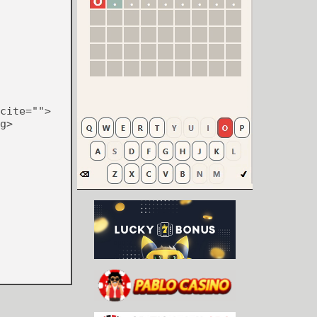
cite="">
g>