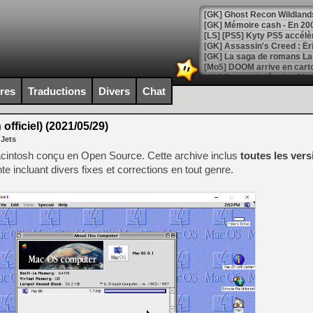
[Mo5] DOOM arrive en cart
[GK] Bethesda fête les 30 
[GK] Roblox : l'action en B
ires
Traductions
Divers
Chat
[GK] Agenda - GeForce NOW
 officiel) (2021/05/29)
 Jets
[GK] Devolver Digital en a 
Macintosh conçu en Open Source. Cette archive inclus
toutes les ver
[LS] [PS5] ps5-y2jb-autolo
te incluant divers fixes et corrections en tout genre.
[GK] Pourquoi Marvel Tokon 
[GK] Test : Restory : Chill
[GK] GTA 6 : Rockstar Games
[GK] Hot Wheels Infinite Rus
[GK] Mémoire cash - Secret 
[GK] Résultats Nintendo : 
[GK] Déjà des dégraissage
[Mo5] Brickboy cherche à r
[GK] Minecraft et ses « Gra
[GK] Beast of Reincarnation