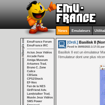
News
Emulateurs
Utilita
EmuFrance Forum
[Ordi.]
Basilisk II (Non
EmuFrance IRC
Posté le
30/05/2021
à
17:31
par
===================
Basilisk II est un émulateur 
Actus Jeux Vidéos
Arcade Fans
l’émulateur dont une plus récen
Amiga Museum
Arkames Trad.
Bruno C. Zone
Calice
CBSata
CPS2Shock
EF-Nes
Fan de la NES
GirlFriend Adv.
Landstalker Trad.
Musée Jeux Vidéos
SMS Power